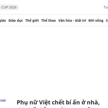
 CUP 2026
Tu
giáo
Giáo dục
Thế giới
Thể thao
Văn hóa - Giải trí
Đời sống
S
Phụ nữ Việt chết bí ẩn ở nhà,