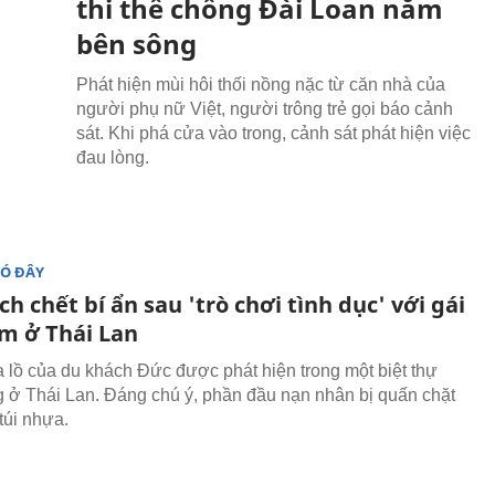
thi thể chồng Đài Loan nằm
bên sông
Phát hiện mùi hôi thối nồng nặc từ căn nhà của
người phụ nữ Việt, người trông trẻ gọi báo cảnh
sát. Khi phá cửa vào trong, cảnh sát phát hiện việc
đau lòng.
ĐÓ ĐÂY
h chết bí ẩn sau 'trò chơi tình dục' với gái
m ở Thái Lan
õa lồ của du khách Đức được phát hiện trong một biệt thự
g ở Thái Lan. Đáng chú ý, phần đầu nạn nhân bị quấn chặt
túi nhựa.