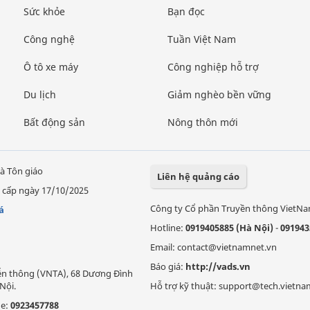
Sức khỏe
Bạn đọc
Công nghệ
Tuần Việt Nam
Ô tô xe máy
Công nghiệp hỗ trợ
Du lịch
Giảm nghèo bền vững
Bất động sản
Nông thôn mới
à Tôn giáo
Liên hệ quảng cáo
 cấp ngày 17/10/2025
Công ty Cổ phần Truyền thông VietN
á
Hotline:
0919405885 (Hà Nội)
-
091943
Email: contact@vietnamnet.vn
Báo giá:
http://vads.vn
Viễn thông (VNTA), 68 Dương Đình
Nội.
Hỗ trợ kỹ thuật: support@tech.vietna
ne:
0923457788