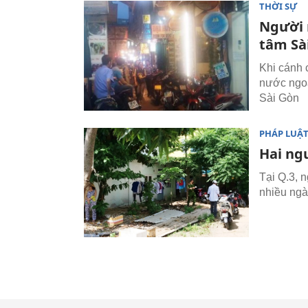
THỜI SỰ
Người 
tâm Sà
Khi cánh 
nước ngoà
Sài Gòn
PHÁP LUẬ
Hai ngư
Tại Q.3, 
nhiều ngày