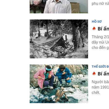
phụ nữ nà
HỒ SƠ
Bí ẩ
Tháng 2/1
dãy núi U
cho đến gi
THẾ GIỚI 
Bí ẩ
Người băn
năm 1991.
chết.