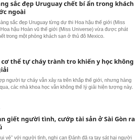
ng sắc đẹp Uruguay chết bí ẩn trong khách
ớc ngoài
àng sắc đẹp Uruguay từng dự thi Hoa hậu thế giới (Miss
 Hoa hậu Hoàn vũ thế giới (Miss Universe) vừa được phát
hết trong một phòng khách sạn ở thủ đô Mexico.
cơ thể tự cháy trành tro khiến y học không
giải
p người tự cháy vẫn xảy ra trên khắp thế giới, nhưng hàng
qua, các nhà khoa học vẫn không thể lý giải hiện tượng này.
T
n giết người tình, cướp tài sản ở Sài Gòn ra
ú
ui vẻ" với người tình, nghi can Đánh đã ra tay sát hại người