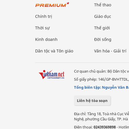
Thể thao
Chính trị
Giáo dục
Thời sự
Thế giới
Kinh doanh
Đời sống
Dân tộc và Tôn giáo
Văn hóa - Giải trí
Cơ quan chủ quản: Bộ Dân tộc v
Số giấy phép: 146/GP-BVHTTDL,
Tổng biên tập: Nguyễn Văn B
Liên hệ tòa soạn
Địa chỉ: Tầng 18, Toà nhà Cục 
Nghệ, phường Cầu Giấy, TP. Hà 
Điện thoại:
02439369898
- Hotli