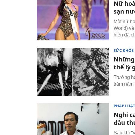
Nữ hoà
sạn nư
Một nữ ho
World) và
hiện đã c
SỨC KHỎE
Những 
thể lý 
Trường hợ
trăm năm 
PHÁP LUẬ
Nghi ca
đầu th
Sau khi "v