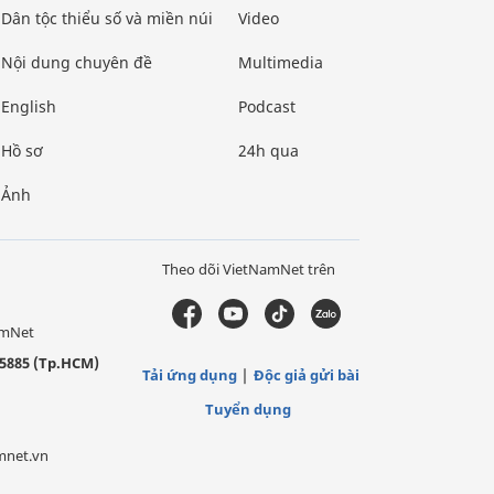
Dân tộc thiểu số và miền núi
Video
Nội dung chuyên đề
Multimedia
English
Podcast
Hồ sơ
24h qua
Ảnh
Theo dõi VietNamNet trên
amNet
5885 (Tp.HCM)
Tải ứng dụng
Độc giả gửi bài
Tuyển dụng
mnet.vn