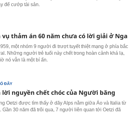
y để cướp tài sản.
n vụ thảm án 60 năm chưa có lời giải ở Nga
959, một nhóm 9 người đi trượt tuyết thiệt mạng ở phía bắc
ral. Những người trẻ tuổi này chết trong hoàn cảnh khá lạ,
ờ nó vẫn là một bí ẩn.
ĐÓ ĐÂY
n lời nguyền chết chóc của Người băng
g Oetzi được tìm thấy ở dãy Alps nằm giữa Áo và Italia từ
 Gần 30 năm đã trôi qua, 7 người liên quan tới Oetzi đã