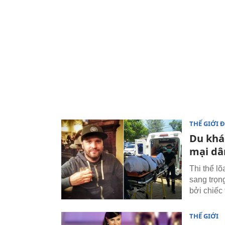
THẾ GIỚI 
Du khác
mại dâ
Thi thể l
sang trọn
bởi chiếc 
THẾ GIỚI