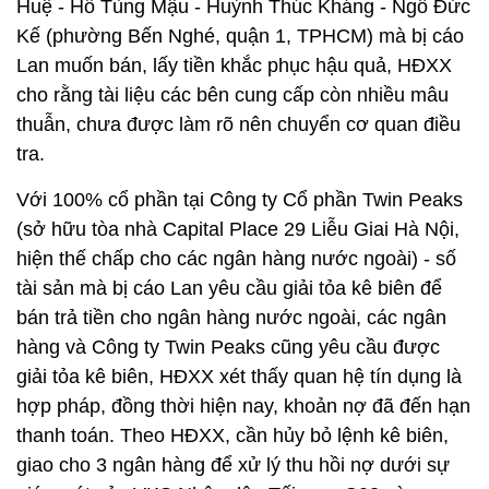
Huệ - Hồ Tùng Mậu - Huỳnh Thúc Kháng - Ngô Đức
Kế (phường Bến Nghé, quận 1, TPHCM) mà bị cáo
Lan muốn bán, lấy tiền khắc phục hậu quả, HĐXX
cho rằng tài liệu các bên cung cấp còn nhiều mâu
thuẫn, chưa được làm rõ nên chuyển cơ quan điều
tra.
Với 100% cổ phần tại Công ty Cổ phần Twin Peaks
(sở hữu tòa nhà Capital Place 29 Liễu Giai Hà Nội,
hiện thế chấp cho các ngân hàng nước ngoài) - số
tài sản mà bị cáo Lan yêu cầu giải tỏa kê biên để
bán trả tiền cho ngân hàng nước ngoài, các ngân
hàng và Công ty Twin Peaks cũng yêu cầu được
giải tỏa kê biên, HĐXX xét thấy quan hệ tín dụng là
hợp pháp, đồng thời hiện nay, khoản nợ đã đến hạn
thanh toán. Theo HĐXX, cần hủy bỏ lệnh kê biên,
giao cho 3 ngân hàng để xử lý thu hồi nợ dưới sự