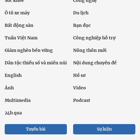
Sức khỏe
Công nghệ
Ô tô xe máy
Du lịch
Bất động sản
Bạn đọc
Tuần Việt Nam
Công nghiệp hỗ trợ
Giảm nghèo bền vững
Nông thôn mới
Dân tộc thiểu số và miền núi
Nội dung chuyên đề
English
Hồ sơ
Ảnh
Video
Multimedia
Podcast
24h qua
Tuyến bài
Sự kiện