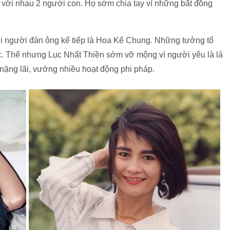
có với nhau 2 người con. Họ sớm chia tay vì những bất đồng
i người đàn ông kế tiếp là Hoa Kế Chung. Những tưởng tổ
c. Thế nhưng Lục Nhất Thiền sớm vỡ mộng vì người yêu là là
y nặng lãi, vướng nhiều hoạt động phi pháp.