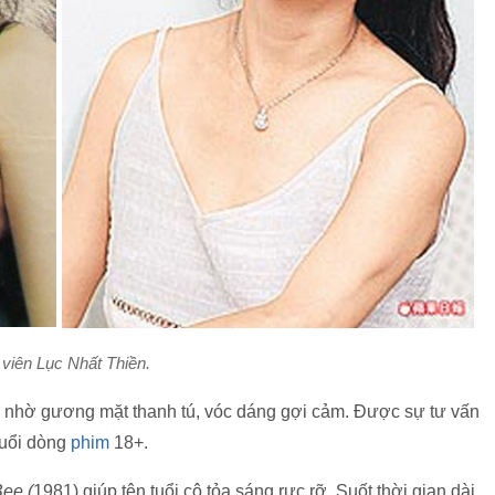
 viên Lục Nhất Thiền.
ên nhờ gương mặt thanh tú, vóc dáng gợi cảm. Được sự tư vấn
đuổi dòng
phim
18+.
ee (
1981) giúp tên tuổi cô tỏa sáng rực rỡ. Suốt thời gian dài,