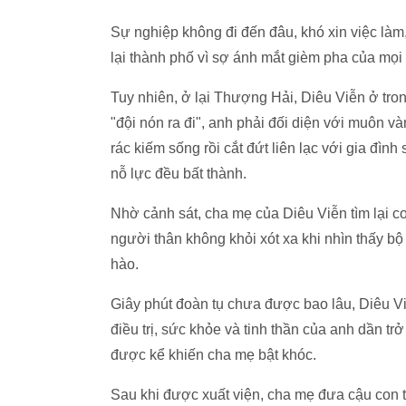
Sự nghiệp không đi đến đâu, khó xin việc làm,
lại thành phố vì sợ ánh mắt gièm pha của mọi
Tuy nhiên, ở lại Thượng Hải, Diêu Viễn ở tro
"đội nón ra đi", anh phải đối diện với muôn v
rác kiếm sống rồi cắt đứt liên lạc với gia đìn
nỗ lực đều bất thành.
Nhờ cảnh sát, cha mẹ của Diêu Viễn tìm lại co
người thân không khỏi xót xa khi nhìn thấy bộ
hào.
Giây phút đoàn tụ chưa được bao lâu, Diêu V
điều trị, sức khỏe và tinh thần của anh dần t
được kể khiến cha mẹ bật khóc.
Sau khi được xuất viện, cha mẹ đưa cậu con t