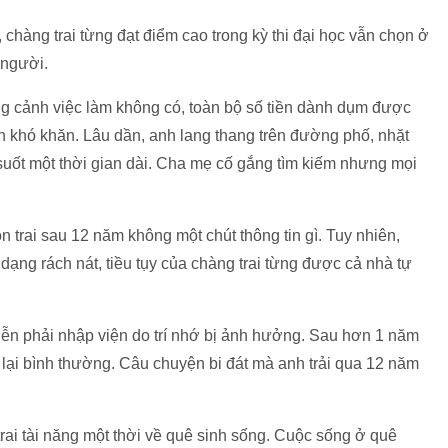
 chàng trai từng đạt điểm cao trong kỳ thi đại học vẫn chọn ở
 người.
ng cảnh việc làm không có, toàn bộ số tiền dành dụm được
àn khó khăn. Lâu dần, anh lang thang trên đường phố, nhặt
h suốt một thời gian dài. Cha mẹ cố gắng tìm kiếm nhưng mọi
n trai sau 12 năm không một chút thông tin gì. Tuy nhiên,
 dạng rách nát, tiều tụy của chàng trai từng được cả nhà tự
iễn phải nhập viện do trí nhớ bị ảnh hưởng. Sau hơn 1 năm
rở lại bình thường. Câu chuyện bi đát mà anh trải qua 12 năm
rai tài năng một thời về quê sinh sống. Cuộc sống ở quê