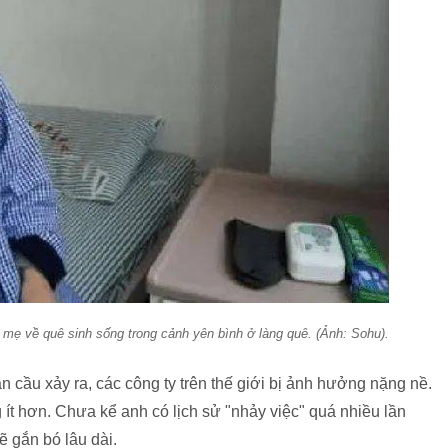
a mẹ về quê sinh sống trong cảnh yên bình ở làng quê. (Ảnh: Sohu).
 cầu xảy ra, các công ty trên thế giới bị ảnh hưởng nặng nề.
g ít hơn. Chưa kể anh có lịch sử "nhảy việc" quá nhiều lần
 gắn bó lâu dài.