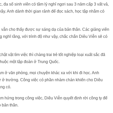
đa số sinh viên có tâm lý nghỉ ngơi sau 3 năm cấp 3 vất vả,
ậy. Anh dành thời gian rảnh để đọc sách, học tập nhằm có
 vẫn cho thấy được sự sáng dạ của bản thân. Các giảng viên
g nghĩ rằng, với trình độ như vậy, chắc chắn Diêu Viễn sẽ có
ật vật tìm việc thì chàng trai trẻ tốt nghiệp loại xuất sắc đã
thuộc một tập đoàn ở Trung Quốc.
àm ở văn phòng, mọi chuyện khác xa với khi đi học. Anh
ư ở trường. Công việc có phần nhàm chán khiến cho Diêu
ng có.
 hứng trong công việc, Diêu Viễn quyết định rời công ty để
 bản thân.