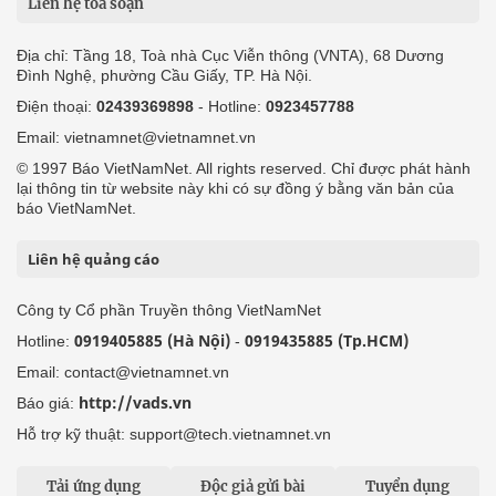
Liên hệ tòa soạn
Địa chỉ: Tầng 18, Toà nhà Cục Viễn thông (VNTA), 68 Dương
Đình Nghệ, phường Cầu Giấy, TP. Hà Nội.
Điện thoại:
02439369898
- Hotline:
0923457788
Email: vietnamnet@vietnamnet.vn
© 1997 Báo VietNamNet. All rights reserved. Chỉ được phát hành
lại thông tin từ website này khi có sự đồng ý bằng văn bản của
báo VietNamNet.
Liên hệ quảng cáo
Công ty Cổ phần Truyền thông VietNamNet
0919405885 (Hà Nội)
0919435885 (Tp.HCM)
Hotline:
-
Email: contact@vietnamnet.vn
http://vads.vn
Báo giá:
Hỗ trợ kỹ thuật: support@tech.vietnamnet.vn
Tải ứng dụng
Độc giả gửi bài
Tuyển dụng