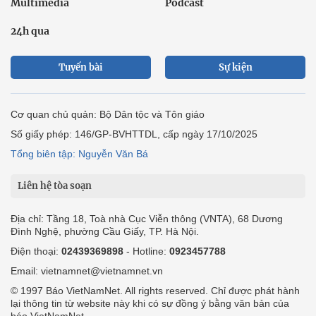
Multimedia
Podcast
24h qua
Tuyến bài
Sự kiện
Cơ quan chủ quản: Bộ Dân tộc và Tôn giáo
Số giấy phép: 146/GP-BVHTTDL, cấp ngày 17/10/2025
Tổng biên tập: Nguyễn Văn Bá
Liên hệ tòa soạn
Địa chỉ: Tầng 18, Toà nhà Cục Viễn thông (VNTA), 68 Dương
Đình Nghệ, phường Cầu Giấy, TP. Hà Nội.
Điện thoại:
02439369898
- Hotline:
0923457788
Email: vietnamnet@vietnamnet.vn
© 1997 Báo VietNamNet. All rights reserved. Chỉ được phát hành
lại thông tin từ website này khi có sự đồng ý bằng văn bản của