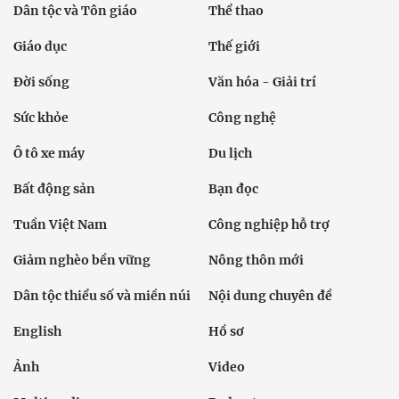
Dân tộc và Tôn giáo
Thể thao
Giáo dục
Thế giới
Đời sống
Văn hóa - Giải trí
Sức khỏe
Công nghệ
Ô tô xe máy
Du lịch
Bất động sản
Bạn đọc
Tuần Việt Nam
Công nghiệp hỗ trợ
Giảm nghèo bền vững
Nông thôn mới
Dân tộc thiểu số và miền núi
Nội dung chuyên đề
English
Hồ sơ
Ảnh
Video