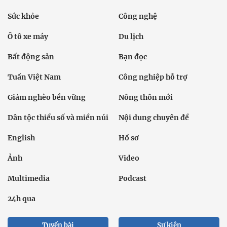
Sức khỏe
Công nghệ
Ô tô xe máy
Du lịch
Bất động sản
Bạn đọc
Tuần Việt Nam
Công nghiệp hỗ trợ
Giảm nghèo bền vững
Nông thôn mới
Dân tộc thiểu số và miền núi
Nội dung chuyên đề
English
Hồ sơ
Ảnh
Video
Multimedia
Podcast
24h qua
Tuyến bài
Sự kiện