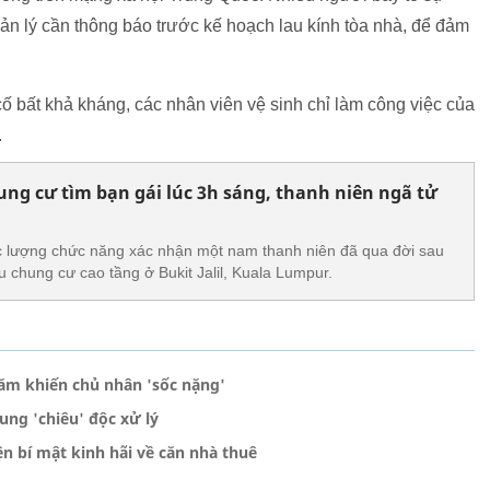
n lý cần thông báo trước kế hoạch lau kính tòa nhà, để đảm
cố bất khả kháng, các nhân viên vệ sinh chỉ làm công việc của
.
hung cư tìm bạn gái lúc 3h sáng, thanh niên ngã tử
c lượng chức năng xác nhận một nam thanh niên đã qua đời sau
u chung cư cao tầng ở Bukit Jalil, Kuala Lumpur.
năm khiến chủ nhân 'sốc nặng'
ung 'chiêu' độc xử lý
n bí mật kinh hãi về căn nhà thuê