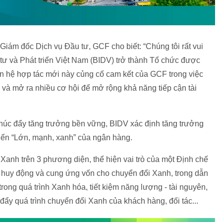
 Giám đốc Dịch vụ Đầu tư, GCF cho biết: “Chúng tôi rất vui
và Phát triển Việt Nam (BIDV) trở thành Tổ chức được
 hệ hợp tác mới này củng cố cam kết của GCF trong việc
và mở ra nhiều cơ hội để mở rộng khả năng tiếp cận tài
 thúc đẩy tăng trưởng bền vững, BIDV xác định tăng trưởng
triển “Lớn, mạnh, xanh” của ngân hàng.
Xanh trên 3 phương diện, thể hiện vai trò của một Định chế
ng huy động và cung ứng vốn cho chuyển đổi Xanh, trong dẫn
 trong quá trình Xanh hóa, tiết kiệm năng lượng - tài nguyên,
úc đẩy quá trình chuyển đổi Xanh của khách hàng, đối tác...