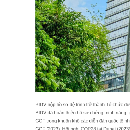
BIDV nộp hồ sơ đệ trình trở thành Tổ chức 
BIDV đã hoàn thiện hồ sơ chứng minh năng lự
GCF trong khuôn khổ các diễn đàn quốc tế n
GCF (2023), Hội nghị COP28 tại Dubai (2023),