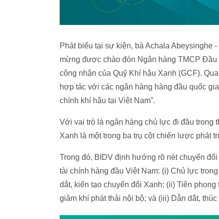
Phát biểu tại sự kiện, bà Achala Abeysinghe -
mừng được chào đón Ngân hàng TMCP Đầu tư 
công nhận của Quỹ Khí hậu Xanh (GCF). Quan
hợp tác với các ngân hàng hàng đầu quốc gia 
chính khí hậu tại Việt Nam”.
Với vai trò là ngân hàng chủ lực đi đầu trong
Xanh là một trong ba trụ cột chiến lược phát 
Trong đó, BIDV định hướng rõ nét chuyển đổi 
tài chính hàng đầu Việt Nam: (i) Chủ lực tro
dắt, kiến tạo chuyển đổi Xanh; (ii) Tiên phong
giảm khí phát thải nội bộ; và (iii) Dẫn dắt, th