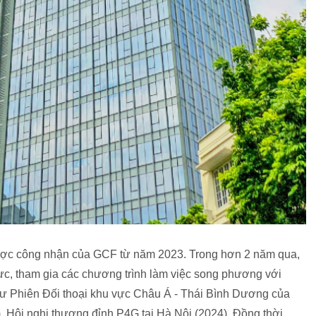
được công nhận của GCF từ năm 2023. Trong hơn 2 năm qua,
c, tham gia các chương trình làm việc song phương với
hư Phiên Đối thoại khu vực Châu Á - Thái Bình Dương của
 Hội nghị thượng đỉnh P4G tại Hà Nội (2024). Đồng thời,