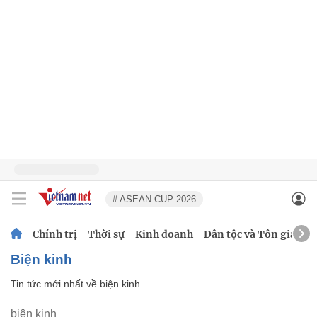
# ASEAN CUP 2026
Chính trị
Thời sự
Kinh doanh
Dân tộc và Tôn giáo
biện kinh
Tin tức mới nhất về
biện kinh
biện kinh