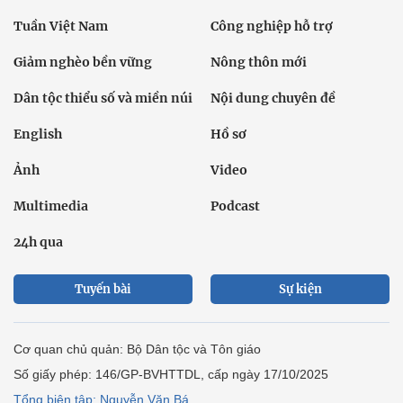
Tuần Việt Nam
Công nghiệp hỗ trợ
Giảm nghèo bền vững
Nông thôn mới
Dân tộc thiểu số và miền núi
Nội dung chuyên đề
English
Hồ sơ
Ảnh
Video
Multimedia
Podcast
24h qua
Tuyến bài
Sự kiện
Cơ quan chủ quản: Bộ Dân tộc và Tôn giáo
Số giấy phép: 146/GP-BVHTTDL, cấp ngày 17/10/2025
Tổng biên tập: Nguyễn Văn Bá