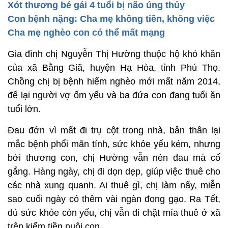
Xót thương bé gái 4 tuổi bị não úng thủy
Con bệnh nặng: Cha mẹ không tiền, không việc
Cha mẹ nghèo con có thể mất mạng
Gia đình chị Nguyễn Thị Hường thuộc hộ khó khăn
của xã Bằng Giã, huyện Hạ Hòa, tỉnh Phú Thọ.
Chồng chị bị bệnh hiểm nghèo mới mất năm 2014,
để lại người vợ ốm yếu và ba đứa con đang tuổi ăn
tuổi lớn.
Đau đớn vì mất đi trụ cột trong nhà, bản thân lại
mắc bệnh phổi mãn tính, sức khỏe yếu kém, nhưng
bởi thương con, chị Hường vẫn nén đau mà cố
gắng. Hàng ngày, chị đi dọn dẹp, giúp việc thuê cho
các nhà xung quanh. Ai thuê gì, chị làm nấy, miễn
sao cuối ngày có thêm vài ngàn đong gạo. Ra Tết,
dù sức khỏe còn yếu, chị vẫn đi chặt mía thuê ở xã
trên kiếm tiền nuôi con.