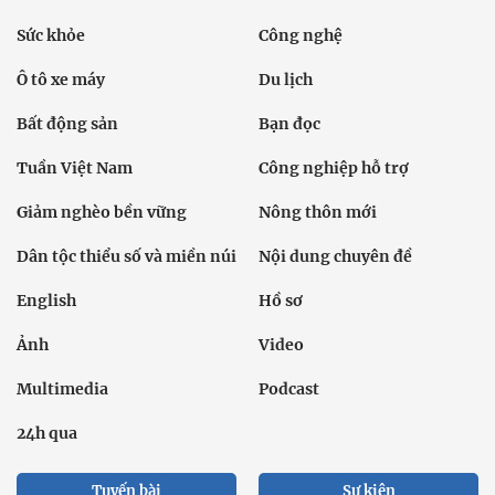
Sức khỏe
Công nghệ
Ô tô xe máy
Du lịch
Bất động sản
Bạn đọc
Tuần Việt Nam
Công nghiệp hỗ trợ
Giảm nghèo bền vững
Nông thôn mới
Dân tộc thiểu số và miền núi
Nội dung chuyên đề
English
Hồ sơ
Ảnh
Video
Multimedia
Podcast
24h qua
Tuyến bài
Sự kiện