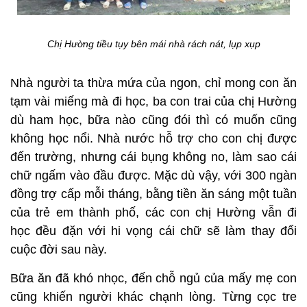
Chị Hường tiều tụy bên mái nhà rách nát, lụp xụp
Nhà người ta thừa mứa của ngon, chỉ mong con ăn
tạm vài miếng mà đi học, ba con trai của chị Hường
dù ham học, bữa nào cũng đói thì có muốn cũng
không học nổi.
Nhà nước hỗ trợ cho con chị được
đến trường, nhưng cái bụng không no, làm sao cái
chữ ngấm vào đầu được. Mặc dù vậy, với 300 ngàn
đồng trợ cấp mỗi tháng, bằng tiền ăn sáng một tuần
của trẻ em thành phố, các con chị Hường vẫn đi
học đều đặn với hi vọng cái chữ sẽ làm thay đổi
cuộc đời sau này.
Bữa ăn đã khó nhọc, đến chỗ ngủ của mấy mẹ con
cũng khiến người khác chạnh lòng. Từng cọc tre