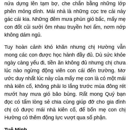
nứa
dựng lên tạm bợ, che chắn bằng những lớp
phên mỏng dính. Mái nhà là những cọc tre cái này
gác cái kia. Những đêm mưa phùn gió bấc, mấy mẹ
con đốt củi sưởi ôm nhau truyền hơi ấm, nơm nớp
không dám ngủ.
Tuy hoàn cảnh khó khăn nhưng chị Hường vẫn
mong các con được học hành đầy đủ. Dù sức khỏe
ngày càng yếu đi, tiền ăn không đủ nhưng chị chưa
lúc nào ngừng động viên con cái đến trường. Mơ
ước duy nhất lúc này của mấy mẹ con là có một mái
nhà kiên cố, không phải lo lắng trước mùa đông rét
mướt hay mưa gió bão bùng. Rất mong Quý bạn
đọc có tấm lòng sẻ chia cùng giúp đỡ cho gia đình
chị có được mái nhà kiên cố, để bốn mẹ con chị
Hường có thêm động lực vượt qua số phận.
Tuệ Minh