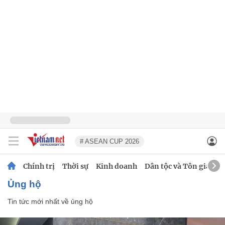
# ASEAN CUP 2026
Chính trị
Thời sự
Kinh doanh
Dân tộc và Tôn giáo
ủng hộ
Tin tức mới nhất về
ủng hộ