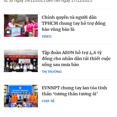
lũ, từ ngày 24/11/2025 đến hết ngày 27/11/2025.
Chính quyền và người dân
TPHCM chung tay hỗ trợ đồng
bào vùng bão lũ
VIDEO
Tập đoàn AEON hỗ trợ 4,6 tỷ
đồng cho nhân dân tái thiết cuộc
sống sau mưa bão
THỊ TRƯỜNG
EVNNPT chung tay lan tỏa tinh
thần ‘tương thân tương ái’
CHIA SẺ