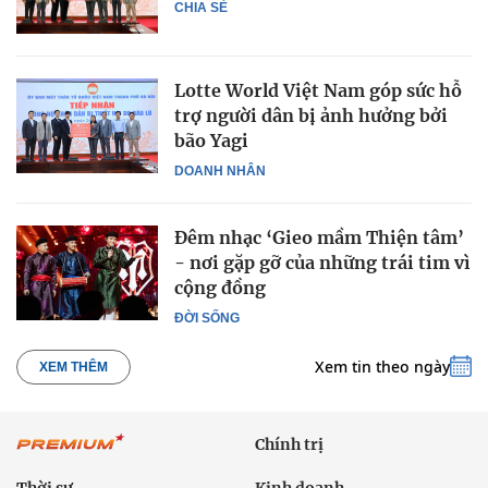
CHIA SẺ
Lotte World Việt Nam góp sức hỗ
trợ người dân bị ảnh hưởng bởi
bão Yagi
DOANH NHÂN
Đêm nhạc ‘Gieo mầm Thiện tâm’
- nơi gặp gỡ của những trái tim vì
cộng đồng
ĐỜI SỐNG
Xem tin theo ngày
XEM THÊM
Chính trị
Thời sự
Kinh doanh