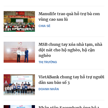
Manulife trao quà hỗ trợ bà con
vùng cao sau lũ
CHIA SẺ
MSB chung tay xóa nhà tạm, nhà
dột nát cho hộ nghèo, hộ cận
nghèo
THỊ TRƯỜNG
VietABank chung tay hỗ trợ người
dân sau bão số 3
DOANH NHÂN
Nhân viên Sacombank ủng hộ 1