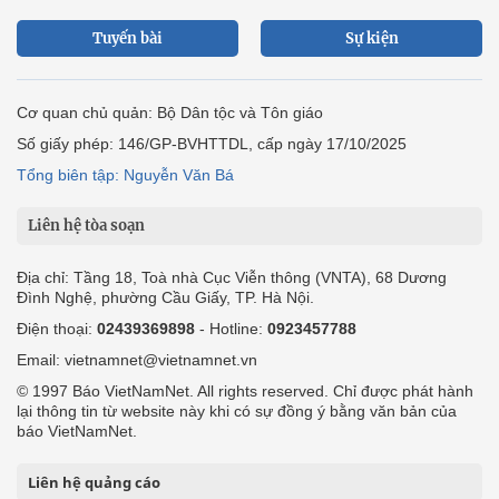
Tuyến bài
Sự kiện
Cơ quan chủ quản: Bộ Dân tộc và Tôn giáo
Số giấy phép: 146/GP-BVHTTDL, cấp ngày 17/10/2025
Tổng biên tập: Nguyễn Văn Bá
Liên hệ tòa soạn
Địa chỉ: Tầng 18, Toà nhà Cục Viễn thông (VNTA), 68 Dương
Đình Nghệ, phường Cầu Giấy, TP. Hà Nội.
Điện thoại:
02439369898
- Hotline:
0923457788
Email: vietnamnet@vietnamnet.vn
© 1997 Báo VietNamNet. All rights reserved. Chỉ được phát hành
lại thông tin từ website này khi có sự đồng ý bằng văn bản của
báo VietNamNet.
Liên hệ quảng cáo