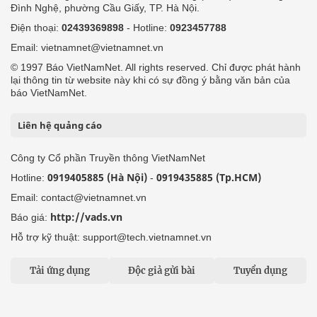
Đình Nghệ, phường Cầu Giấy, TP. Hà Nội.
Điện thoại:
02439369898
- Hotline:
0923457788
Email: vietnamnet@vietnamnet.vn
© 1997 Báo VietNamNet. All rights reserved. Chỉ được phát hành
lại thông tin từ website này khi có sự đồng ý bằng văn bản của
báo VietNamNet.
Liên hệ quảng cáo
Công ty Cổ phần Truyền thông VietNamNet
0919405885 (Hà Nội)
0919435885 (Tp.HCM)
Hotline:
-
Email: contact@vietnamnet.vn
http://vads.vn
Báo giá:
Hỗ trợ kỹ thuật: support@tech.vietnamnet.vn
Tải ứng dụng
Độc giả gửi bài
Tuyển dụng