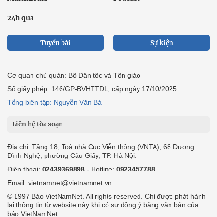
24h qua
Tuyến bài
Sự kiện
Cơ quan chủ quản: Bộ Dân tộc và Tôn giáo
Số giấy phép: 146/GP-BVHTTDL, cấp ngày 17/10/2025
Tổng biên tập: Nguyễn Văn Bá
Liên hệ tòa soạn
Địa chỉ: Tầng 18, Toà nhà Cục Viễn thông (VNTA), 68 Dương
Đình Nghệ, phường Cầu Giấy, TP. Hà Nội.
Điện thoại:
02439369898
- Hotline:
0923457788
Email: vietnamnet@vietnamnet.vn
© 1997 Báo VietNamNet. All rights reserved. Chỉ được phát hành
lại thông tin từ website này khi có sự đồng ý bằng văn bản của
báo VietNamNet.