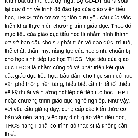
Nắm bắt tâm tư của đội ngũ, Bộ GD-ĐT đã rà soát
lại quy định về trình độ đào tạo của giáo viên tiểu
học, THCS trên cơ sở nghiên cứu yêu cầu của việc
triển khai thực hiện chương trình giáo dục. Theo đó,
mục tiêu của giáo dục tiểu học là nhằm hình thành
cơ sở ban đầu cho sự phát triển về đạo đức, trí tuệ,
thể chất, thẩm mỹ, năng lực của học sinh; chuẩn bị
cho học sinh tiếp tục học THCS. Mục tiêu của giáo
dục THCS là nhằm củng cố và phát triển kết quả
của giáo dục tiểu học; bảo đảm cho học sinh có học
vấn phổ thông nền tảng, hiểu biết cần thiết tối thiểu
về kỹ thuật và hướng nghiệp để tiếp tục học THPT
hoặc chương trình giáo dục nghề nghiệp. Như vậy,
với yêu cầu giảng dạy, cung cấp các kiến thức cơ
bản và nền tảng, việc quy định giáo viên tiểu học,
THCS hạng I phải có trình độ thạc sĩ là không cần
thiết.