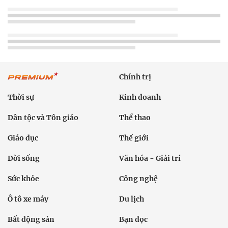
Chính trị
Thời sự
Kinh doanh
Dân tộc và Tôn giáo
Thể thao
Giáo dục
Thế giới
Đời sống
Văn hóa - Giải trí
Sức khỏe
Công nghệ
Ô tô xe máy
Du lịch
Bất động sản
Bạn đọc