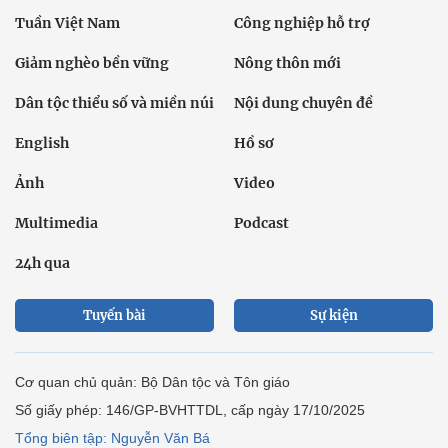
Tuần Việt Nam
Công nghiệp hỗ trợ
Giảm nghèo bền vững
Nông thôn mới
Dân tộc thiểu số và miền núi
Nội dung chuyên đề
English
Hồ sơ
Ảnh
Video
Multimedia
Podcast
24h qua
Tuyến bài
Sự kiện
Cơ quan chủ quản: Bộ Dân tộc và Tôn giáo
Số giấy phép: 146/GP-BVHTTDL, cấp ngày 17/10/2025
Tổng biên tập: Nguyễn Văn Bá