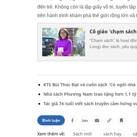
đến trẻ. Không còn là tập giấy vô tri, tuyển 
trên hành trình khám phá thế giới rộng lớn v
Cô giáo 'chạm sách
“Chạm sách” là hoạt độ
Long) đọc sách, yêu quý
KTS Bùi Thúc Đạt và cuốn sách 'Có ngôi nhà 
Nhà sách Phương Nam trao tặng hơn 1,1 tỷ 
Tác giả 74 tuổi viết sách truyền cảm hứng v
Bình luận
Xem thêm về:
Sách mới
sách hay
sá