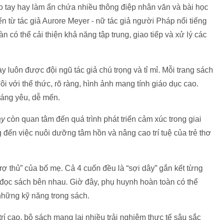
o tay hay làm ẩn chứa nhiều thông điệp nhân văn và bài học
ến từ tác giả Aurore Meyer - nữ tác giả người Pháp nổi tiếng
 có thể cải thiện khả năng tập trung, giao tiếp và xử lý các
y luôn được đội ngũ tác giả chú trọng và tỉ mỉ. Mỗi trang sách
ôi với thể thức, rõ ràng, hình ảnh mang tính giáo dục cao.
đáng yêu, dễ mến.
ay
còn quan tâm đến quá trình phát triển cảm xúc trong giai
đến việc nuôi dưỡng tâm hồn và nâng cao trí tuệ của trẻ thơ
trợ thủ” của bố mẹ. Cả 4 cuốn đều là “sợi dây” gắn kết từng
hú đọc sách bên nhau. Giờ đây, phụ huynh hoàn toàn có thể
 những kỹ năng trong sách.
trí cao, bộ sách mang lại nhiều trải nghiệm thực tế sâu sắc