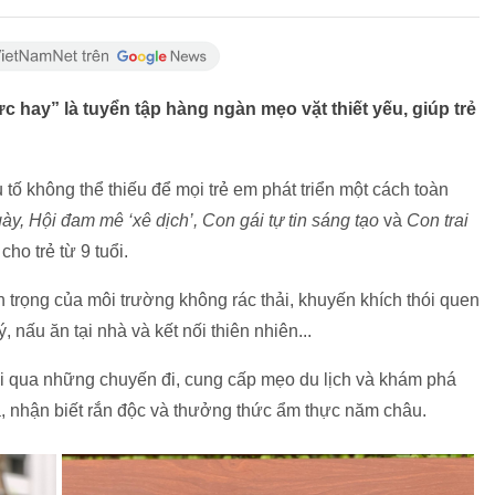
 hay” là tuyển tập hàng ngàn mẹo vặt thiết yếu, giúp trẻ
 tố không thể thiếu để mọi trẻ em phát triển một cách toàn
y, Hội đam mê ‘xê dịch’, Con gái tự tin sáng tạo
và
Con trai
cho trẻ từ 9 tuổi.
n trọng của môi trường không rác thải, khuyến khích thói quen
 nấu ăn tại nhà và kết nối thiên nhiên...
ới qua những chuyến đi, cung cấp mẹo du lịch và khám phá
a, nhận biết rắn độc và thưởng thức ẩm thực năm châu.