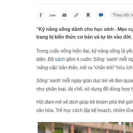
“Kỹ năng sống dành cho học sinh - Mẹo cực
trang bị kiến thức cơ bản và tự tin vào đời.
Trong cuộc sống hiện đại, kỹ năng sống là yếu
diện. Bộ
sách
gồm 4 cuốn:
Sống ‘xanh’ mỗi ngà
‘nâng cấp’ bản thân
, mở ra “chân trời” hữu ích 
Sống ‘xanh’ mỗi ngày
giáo dục trẻ về tầm qua
như phân loại, tái chế, sử dụng đồ dùng hợp lý,
Hội đam mê xê dịch
giúp trẻ khám phá thế gi
văn hóa. Trẻ học cách lập kế hoạch, nhóm lử