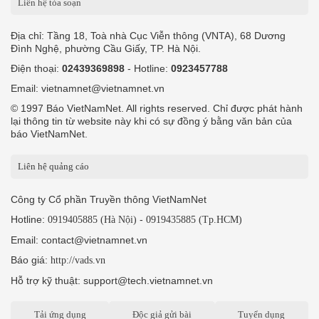
Liên hệ tòa soạn
Địa chỉ: Tầng 18, Toà nhà Cục Viễn thông (VNTA), 68 Dương
Đình Nghệ, phường Cầu Giấy, TP. Hà Nội.
Điện thoại:
02439369898
- Hotline:
0923457788
Email: vietnamnet@vietnamnet.vn
© 1997 Báo VietNamNet. All rights reserved. Chỉ được phát hành
lại thông tin từ website này khi có sự đồng ý bằng văn bản của
báo VietNamNet.
Liên hệ quảng cáo
Công ty Cổ phần Truyền thông VietNamNet
Hotline:
-
0919405885 (Hà Nội)
0919435885 (Tp.HCM)
Email: contact@vietnamnet.vn
Báo giá:
http://vads.vn
Hỗ trợ kỹ thuật: support@tech.vietnamnet.vn
Tải ứng dụng
Độc giả gửi bài
Tuyển dụng