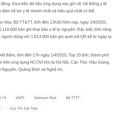
động. Dựa trên dữ liệu ứng dụng này gửi về, hệ thống y tế
 đảm hỗ trợ y tế nhanh nhất và hiệu quả nhất có thể.
học hóa, Bộ TT&TT, tính đến 13h30 hôm nay, ngày 2/4/2020,
119.000 bản ghi khai báo y tế tự nguyện. Đặc biệt, tính năng
 người dùng với 1.813.000 bản ghi quét mã QR kể từ ngày ra
iết thêm, tính đến 17h ngày 1/4/2020, Top 10 tỉnh, thành phố
ện trên ứng dụng NCOVI lớn là Hà Nội, Cần Thơ, Hậu Giang,
i Nguyên, Quảng Bình và Nghệ An.
d-19
VNPT
Vietnam Post
Bộ TTTT
a
Cục Tin học hóa