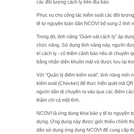
các đối tượng cách ly trên địa bàn.
Phục vụ cho công tác kiểm soát các đối tượng
tế tự nguyện toàn dân NCOVI bổ sung 2 tính n
Trong đó, tính năng “Giám sát cách ly” áp dụ
chức năng. Sử dụng tính năng này, người đượ
trí cách ly - có thêm cảnh báo nếu di chuyển 
bằng nhận diện khuôn mặt và được lưu lại tr
Với “Quản lý điểm kiểm soát”, tính năng mới 
kiểm soát (Checker) để thực hiện quét mã QR 
người dân di chuyển ra vào qua các điểm cách 
thậm chí cả một tỉnh.
NCOVI là ứng dụng khai báo y tế tự nguyện 
dựng. Ứng dụng này được giới thiệu chính th
dân sử dụng ứng dụng NCOVI để cung cấp thôn