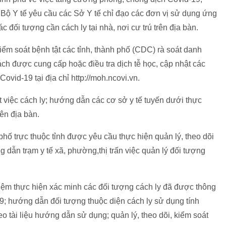
, Bộ Y tế yêu cầu các Sở Y tế chỉ đạo các đơn vị sử dụng ứng
 đối tượng cần cách ly tại nhà, nơi cư trú trên địa bàn.
iểm soát bệnh tật các tỉnh, thành phố (CDC) rà soát danh
ách được cung cấp hoặc điều tra dịch tễ học, cập nhật các
Covid-19 tại địa chỉ http://moh.ncovi.vn.
át việc cách ly; hướng dẫn các cơ sở y tế tuyến dưới thực
rên địa bàn.
phố trực thuộc tỉnh được yêu cầu thực hiện quản lý, theo dõi
g dẫn trạm y tế xã, phường,thị trấn việc quản lý đối tượng
nhiệm thực hiện xác minh các đối tượng cách ly đã được thông
9; hướng dẫn đối tượng thuộc diện cách ly sử dụng tính
o tài liệu hướng dẫn sử dụng; quản lý, theo dõi, kiểm soát