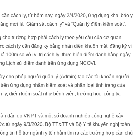
 cần cách ly, từ hôm nay, ngày 2/4/2020, ứng dụng khai báo y
ăng mới là “Giám sát cách ly” và “Quản lý điểm kiểm soát”.
ng cho trường hợp phải cách ly theo yêu cầu của cơ quan
c cách ly cần đăng ký bằng nhận diện khuôn mặt; đăng ký vị
quá 100m so với vị trị cách ly; thực hiện điểm danh hàng ngày
ong Lịch sử điểm danh trên ứng dụng NCOVI.
này cho phép người quản lý (Admin) tạo các tài khoản người
trên ứng dụng nhằm kiểm soát và phân loại tình trạng của
ly, điểm kiểm soát như bệnh viện, trường học, công ty...
toàn dân do VNPT và một số doanh nghiệp công nghệ xây
ức từ ngày 9/3/2020. Bộ TT&TT và Bộ Y tế khuyến nghị toàn
g tin hỗ trợ ngành y tế nhằm tìm ra các trường hợp cần chú