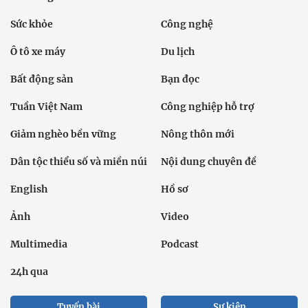
Sức khỏe
Công nghệ
Ô tô xe máy
Du lịch
Bất động sản
Bạn đọc
Tuần Việt Nam
Công nghiệp hỗ trợ
Giảm nghèo bền vững
Nông thôn mới
Dân tộc thiểu số và miền núi
Nội dung chuyên đề
English
Hồ sơ
Ảnh
Video
Multimedia
Podcast
24h qua
Tuyến bài
Sự kiện