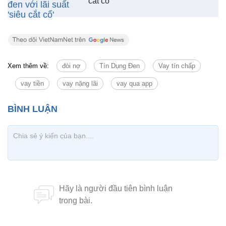
cắt cổ'
Xem thêm về:
đòi nợ
Tín Dụng Đen
Vay tín chấp
vay tiền
vay nặng lãi
vay qua app