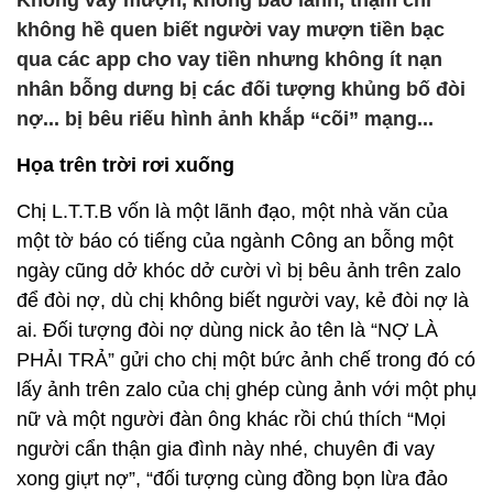
Không vay mượn, không bảo lãnh, thậm chí
không hề quen biết người vay mượn tiền bạc
qua các app cho vay tiền nhưng không ít nạn
nhân bỗng dưng bị các đối tượng khủng bố đòi
nợ... bị bêu riếu hình ảnh khắp “cõi” mạng...
Họa trên trời rơi xuống
Chị L.T.T.B vốn là một lãnh đạo, một nhà văn của
một tờ báo có tiếng của ngành Công an bỗng một
ngày cũng dở khóc dở cười vì bị bêu ảnh trên zalo
để đòi nợ, dù chị không biết người vay, kẻ đòi nợ là
ai. Đối tượng đòi nợ dùng nick ảo tên là “NỢ LÀ
PHẢI TRẢ” gửi cho chị một bức ảnh chế trong đó có
lấy ảnh trên zalo của chị ghép cùng ảnh với một phụ
nữ và một người đàn ông khác rồi chú thích “Mọi
người cẩn thận gia đình này nhé, chuyên đi vay
xong giựt nợ”, “đối tượng cùng đồng bọn lừa đảo