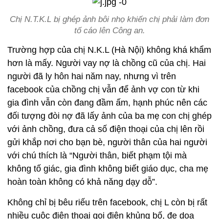
Chị N.T.K.L bị ghép ảnh bôi nhọ khiến chị phải làm đơn
tố cáo lên Công an.
Trường hợp của chị N.K.L (Hà Nội) không khá khẩm
hơn là mấy. Người vay nợ là chồng cũ của chị. Hai
người đã ly hôn hai năm nay, nhưng vì trên
facebook của chồng chị vẫn để ảnh vợ con từ khi
gia đình vẫn còn đang đầm ấm, hạnh phúc nên các
đối tượng đòi nợ đã lấy ảnh của ba mẹ con chị ghép
với ảnh chồng, đưa cả số điện thoại của chị lên rồi
gửi khắp nơi cho bạn bè, người thân của hai người
với chú thích là “Người thân, biết phạm tội mà
không tố giác, gia đình không biết giáo dục, cha mẹ
hoàn toàn không có khả năng dạy dỗ”.
Không chỉ bị bêu riếu trên facebook, chị L còn bị rất
nhiều cuộc điện thoại gọi điện khủng bố, đe dọa