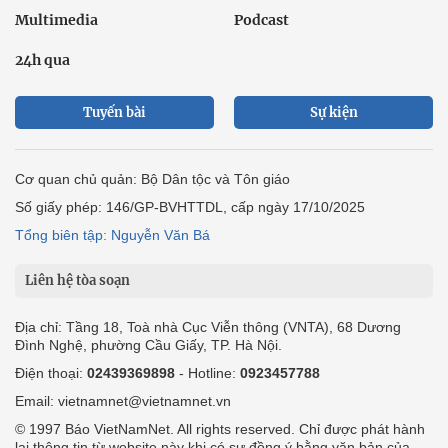
Multimedia
Podcast
24h qua
Tuyến bài
Sự kiện
Cơ quan chủ quản: Bộ Dân tộc và Tôn giáo
Số giấy phép: 146/GP-BVHTTDL, cấp ngày 17/10/2025
Tổng biên tập: Nguyễn Văn Bá
Liên hệ tòa soạn
Địa chỉ: Tầng 18, Toà nhà Cục Viễn thông (VNTA), 68 Dương
Đình Nghệ, phường Cầu Giấy, TP. Hà Nội.
Điện thoại:
02439369898
- Hotline:
0923457788
Email: vietnamnet@vietnamnet.vn
© 1997 Báo VietNamNet. All rights reserved. Chỉ được phát hành
lại thông tin từ website này khi có sự đồng ý bằng văn bản của