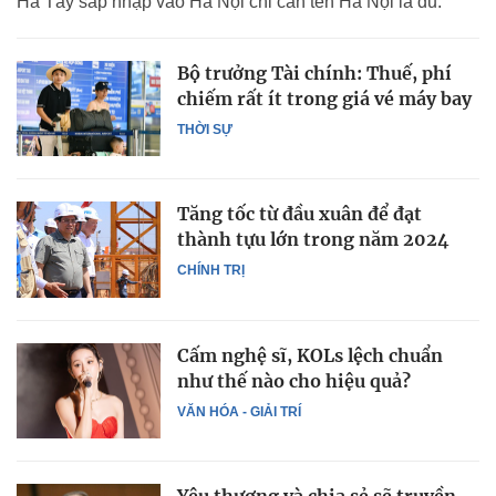
Hà Tây sáp nhập vào Hà Nội chỉ cần tên Hà Nội là đủ.
Bộ trưởng Tài chính: Thuế, phí
chiếm rất ít trong giá vé máy bay
THỜI SỰ
Tăng tốc từ đầu xuân để đạt
thành tựu lớn trong năm 2024
CHÍNH TRỊ
Cấm nghệ sĩ, KOLs lệch chuẩn
như thế nào cho hiệu quả?
VĂN HÓA - GIẢI TRÍ