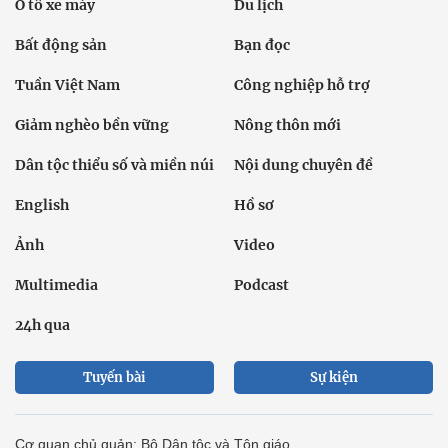
Ô tô xe máy
Du lịch
Bất động sản
Bạn đọc
Tuần Việt Nam
Công nghiệp hỗ trợ
Giảm nghèo bền vững
Nông thôn mới
Dân tộc thiểu số và miền núi
Nội dung chuyên đề
English
Hồ sơ
Ảnh
Video
Multimedia
Podcast
24h qua
Tuyến bài
Sự kiện
Cơ quan chủ quản: Bộ Dân tộc và Tôn giáo