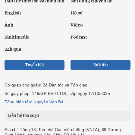
Dân tộc thiểu số và miền núi
Nội dung chuyên đề
English
Hồ sơ
Ảnh
Video
Multimedia
Podcast
24h qua
Tuyến bài
Sự kiện
Cơ quan chủ quản: Bộ Dân tộc và Tôn giáo
Số giấy phép: 146/GP-BVHTTDL, cấp ngày 17/10/2025
Tổng biên tập: Nguyễn Văn Bá
Liên hệ tòa soạn
Địa chỉ: Tầng 18, Toà nhà Cục Viễn thông (VNTA), 68 Dương
Đình Nghệ, phường Cầu Giấy, TP. Hà Nội.