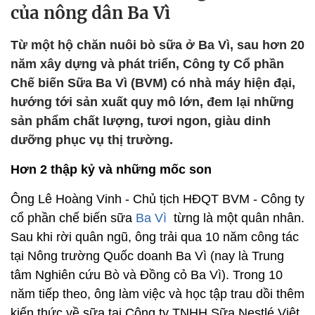
của nông dân Ba Vì
Từ một hộ chăn nuôi bò sữa ở Ba Vì, sau hơn 20
năm xây dựng và phát triển, Công ty Cổ phần
Chế biến Sữa Ba Vì (BVM) có nhà máy hiện đại,
hướng tới sản xuất quy mô lớn, đem lại những
sản phẩm chất lượng, tươi ngon, giàu dinh
dưỡng phục vụ thị trường.
Hơn 2 thập kỷ và những mốc son
Ông Lê Hoàng Vinh - Chủ tịch HĐQT BVM - Công ty
cổ phần chế biến sữa
Ba Vì
từng là một quân nhân.
Sau khi rời quân ngũ, ông trải qua 10 năm công tác
tại Nông trường Quốc doanh Ba Vì (nay là Trung
tâm Nghiên cứu Bò và Đồng cỏ Ba Vì). Trong 10
năm tiếp theo, ông làm việc và học tập trau dồi thêm
kiến thức về sữa tại Công ty TNHH Sữa Nestlé Việt