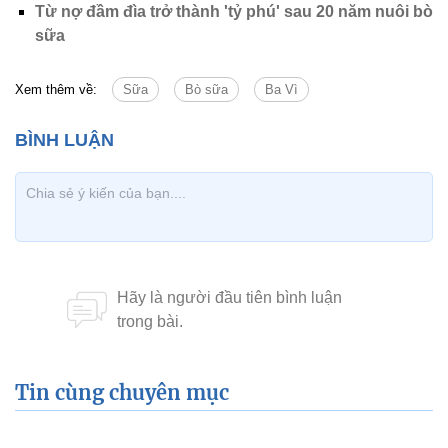
Từ nợ đầm đìa trở thành 'tỷ phú' sau 20 năm nuôi bò
sữa
Xem thêm về:
Sữa
Bò sữa
Ba Vì
Tin cùng chuyên mục