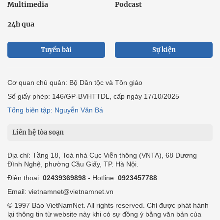
Multimedia
Podcast
24h qua
Tuyến bài
Sự kiện
Cơ quan chủ quản: Bộ Dân tộc và Tôn giáo
Số giấy phép: 146/GP-BVHTTDL, cấp ngày 17/10/2025
Tổng biên tập: Nguyễn Văn Bá
Liên hệ tòa soạn
Địa chỉ: Tầng 18, Toà nhà Cục Viễn thông (VNTA), 68 Dương
Đình Nghệ, phường Cầu Giấy, TP. Hà Nội.
Điện thoại:
02439369898
- Hotline:
0923457788
Email: vietnamnet@vietnamnet.vn
© 1997 Báo VietNamNet. All rights reserved. Chỉ được phát hành
lại thông tin từ website này khi có sự đồng ý bằng văn bản của