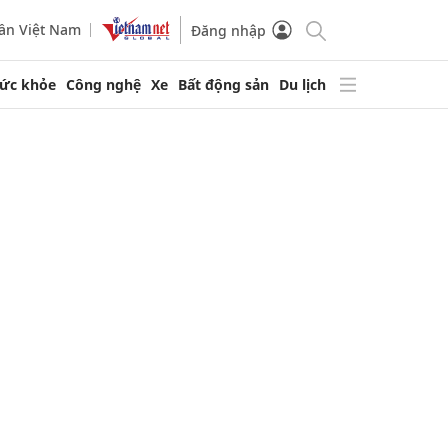
ần Việt Nam
Đăng nhập
ức khỏe
Công nghệ
Xe
Bất động sản
Du lịch