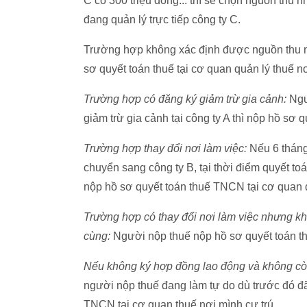
C có 300 triệu đồng... thì sẽ chọn nguồn thu n
đang quản lý trực tiếp công ty C.
Trường hợp không xác định được nguồn thu nh
sơ quyết toán thuế tại cơ quan quản lý thuế nơ
Trường hợp có đăng ký giảm trừ gia cảnh:
Ngườ
giảm trừ gia cảnh tại công ty A thì nộp hồ sơ q
Trường hợp thay đổi nơi làm việc:
Nếu 6 tháng
chuyển sang công ty B, tại thời điểm quyết to
nộp hồ sơ quyết toán thuế TNCN tại cơ quan qu
Trường hợp có thay đổi nơi làm việc nhưng khô
cùng:
Người nộp thuế nộp hồ sơ quyết toán th
Nếu không ký hợp đồng lao động và không còn
người nộp thuế đang làm tự do dù trước đó đã
TNCN tại cơ quan thuế nơi mình cư trú.