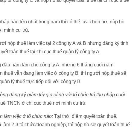
hập từ công ty C và nộp hồ sơ quyết toán thuế tại chi cục thuế
ập nào lớn nhất trong năm thì có thể lựa chọn nơi nộp hồ
i mình cư trú.
i nộp thuế làm việc tại 2 công ty A và B nhưng đăng ký tính
uyết toán thuế tại chi cục thuế quản lý công ty A.
 đầu năm làm cho công ty A, nhưng 6 tháng cuối năm
án thuế vẫn đang làm việc ở công ty B, thì người nộp thuế sẽ
ản lý thuế trực tiếp đối với công ty B.
ng đăng ký giảm trừ gia cảnh với tổ chức trả thu nhập cuối
uế TNCN ở chi cục thuế nơi mình cư trú.
 làm việc ở tổ chức nào:
Tại thời điểm quyết toán thuế,
 làm 2-3 tổ chức/doanh nghiệp, thì nộp hồ sơ quyết toán thuế