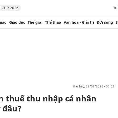
 CUP 2026
Tu
giáo
Giáo dục
Thế giới
Thể thao
Văn hóa - Giải trí
Đời sống
S
thứ bảy, 22/02/2025 - 05:53
n thuế thu nhập cá nhân
ở đâu?