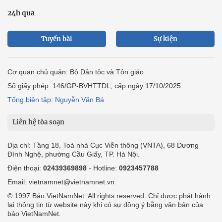
24h qua
Tuyến bài
Sự kiện
Cơ quan chủ quản: Bộ Dân tộc và Tôn giáo
Số giấy phép: 146/GP-BVHTTDL, cấp ngày 17/10/2025
Tổng biên tập: Nguyễn Văn Bá
Liên hệ tòa soạn
Địa chỉ: Tầng 18, Toà nhà Cục Viễn thông (VNTA), 68 Dương
Đình Nghệ, phường Cầu Giấy, TP. Hà Nội.
Điện thoại:
02439369898
- Hotline:
0923457788
Email: vietnamnet@vietnamnet.vn
© 1997 Báo VietNamNet. All rights reserved. Chỉ được phát hành
lại thông tin từ website này khi có sự đồng ý bằng văn bản của
báo VietNamNet.