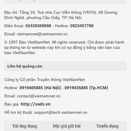
Địa chỉ: Tầng 18, Toà nhà Cục Viễn thông (VNTA), 68 Dương
Đình Nghệ, phường Cầu Giấy, TP. Hà Nội.
Điện thoại:
02439369898
- Hotline:
0923457788
Email: vietnamnet@vietnamnet.vn
© 1997 Báo VietNamNet. All rights reserved. Chỉ được phát hành
lại thông tin từ website này khi có sự đồng ý bằng văn bản của
báo VietNamNet.
Liên hệ quảng cáo
Công ty Cổ phần Truyền thông VietNamNet
0919405885 (Hà Nội)
0919435885 (Tp.HCM)
Hotline:
-
Email: contact@vietnamnet.vn
http://vads.vn
Báo giá:
Hỗ trợ kỹ thuật: support@tech.vietnamnet.vn
Tải ứng dụng
Độc giả gửi bài
Tuyển dụng