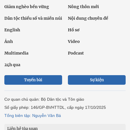
Giảm nghèo bền vững
Nông thôn mới
Dân tộc thiểu số và miền núi
Nội dung chuyên đề
English
Hồ sơ
Ảnh
Video
Multimedia
Podcast
24h qua
Tuyến bài
Sự kiện
Cơ quan chủ quản: Bộ Dân tộc và Tôn giáo
Số giấy phép: 146/GP-BVHTTDL, cấp ngày 17/10/2025
Tổng biên tập: Nguyễn Văn Bá
Liên hệ tòa soạn