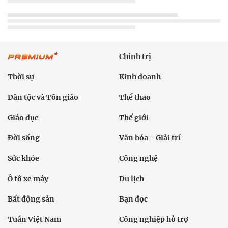
Chính trị
Thời sự
Kinh doanh
Dân tộc và Tôn giáo
Thể thao
Giáo dục
Thế giới
Đời sống
Văn hóa - Giải trí
Sức khỏe
Công nghệ
Ô tô xe máy
Du lịch
Bất động sản
Bạn đọc
Tuần Việt Nam
Công nghiệp hỗ trợ