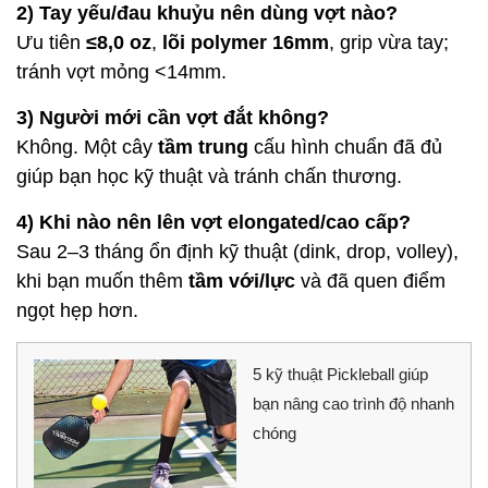
2) Tay yếu/đau khuỷu nên dùng vợt nào?
Ưu tiên
≤8,0 oz
,
lõi polymer 16mm
, grip vừa tay;
tránh vợt mỏng <14mm.
3) Người mới cần vợt đắt không?
Không. Một cây
tầm trung
cấu hình chuẩn đã đủ
giúp bạn học kỹ thuật và tránh chấn thương.
4) Khi nào nên lên vợt elongated/cao cấp?
Sau 2–3 tháng ổn định kỹ thuật (dink, drop, volley),
khi bạn muốn thêm
tầm với/lực
và đã quen điểm
ngọt hẹp hơn.
5 kỹ thuật Pickleball giúp
bạn nâng cao trình độ nhanh
chóng