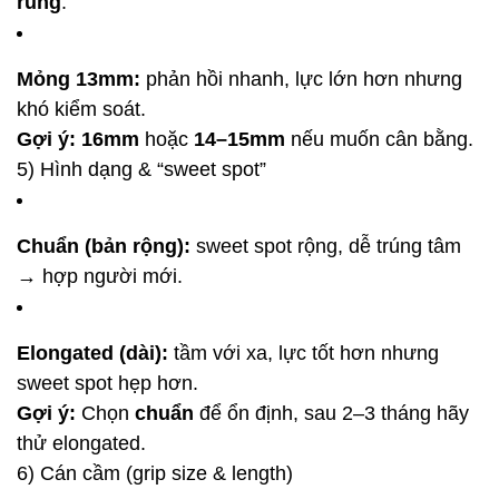
rung
.
Mỏng 13mm:
phản hồi nhanh, lực lớn hơn nhưng
khó kiểm soát.
Gợi ý:
16mm
hoặc
14–15mm
nếu muốn cân bằng.
5) Hình dạng & “sweet spot”
Chuẩn (bản rộng):
sweet spot rộng, dễ trúng tâm
→ hợp người mới.
Elongated (dài):
tầm với xa, lực tốt hơn nhưng
sweet spot hẹp hơn.
Gợi ý:
Chọn
chuẩn
để ổn định, sau 2–3 tháng hãy
thử elongated.
6) Cán cầm (grip size & length)