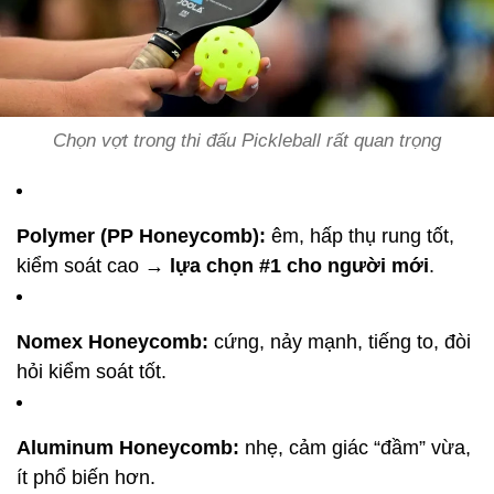
Chọn vợt trong thi đấu Pickleball rất quan trọng
Polymer (PP Honeycomb):
êm, hấp thụ rung tốt,
kiểm soát cao →
lựa chọn #1 cho người mới
.
Nomex Honeycomb:
cứng, nảy mạnh, tiếng to, đòi
hỏi kiểm soát tốt.
Aluminum Honeycomb:
nhẹ, cảm giác “đầm” vừa,
ít phổ biến hơn.