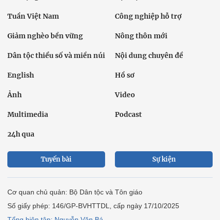
Tuần Việt Nam
Công nghiệp hỗ trợ
Giảm nghèo bền vững
Nông thôn mới
Dân tộc thiểu số và miền núi
Nội dung chuyên đề
English
Hồ sơ
Ảnh
Video
Multimedia
Podcast
24h qua
Tuyến bài
Sự kiện
Cơ quan chủ quản: Bộ Dân tộc và Tôn giáo
Số giấy phép: 146/GP-BVHTTDL, cấp ngày 17/10/2025
Tổng biên tập: Nguyễn Văn Bá