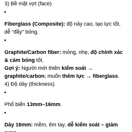
3) Bề mặt vợt (face)
Fiberglass (Composite):
độ nảy cao, tạo lực tốt,
dễ “đầy” bóng.
Graphite/Carbon fiber:
mỏng, nhẹ,
độ chính xác
& cảm bóng
tốt.
Gợi ý:
Người mới thiên
kiểm soát
→
graphite/carbon
; muốn
thêm lực
→
fiberglass
.
4) Độ dày (thickness)
Phổ biến
13mm–16mm
.
Dày 16mm:
mềm, êm tay,
dễ kiểm soát – giảm