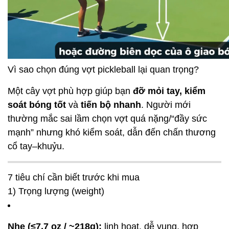
Vì sao chọn đúng vợt pickleball lại quan trọng?
Một cây vợt phù hợp giúp bạn
đỡ mỏi tay, kiểm
soát bóng tốt
và
tiến bộ nhanh
. Người mới
thường mắc sai lầm chọn vợt quá nặng/“đầy sức
mạnh” nhưng khó kiểm soát, dẫn đến chấn thương
cổ tay–khuỷu.
7 tiêu chí cần biết trước khi mua
1) Trọng lượng (weight)
Nhẹ (≤7,7 oz / ~218g):
linh hoạt, dễ vung, hợp