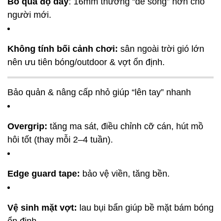
Bỏ qua độ dày
: 16mm thường “dễ sống” hơn cho
người mới.
Không tính bối cảnh chơi:
sân ngoài trời gió lớn
nên ưu tiên bóng/outdoor & vợt ổn định.
Bảo quản & nâng cấp nhỏ giúp “lên tay” nhanh
Overgrip:
tăng ma sát, điều chỉnh cỡ cán, hút mồ
hôi tốt (thay mỗi 2–4 tuần).
Edge guard tape:
bảo vệ viền, tăng bền.
Vệ sinh mặt vợt:
lau bụi bẩn giúp bề mặt bám bóng