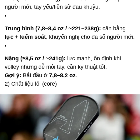
người mới, tay yếu/tiền sử đau khuỷu.
Trung bình (7,8–8,4 oz / ~221–238g):
cân bằng
lực + kiểm soát
, khuyến nghị cho đa số người mới.
Nặng (≥8,5 oz / ~241g):
lực mạnh, ổn định khi
volley nhưng dễ mỏi tay, cần kỹ thuật tốt.
Gợi ý:
Bắt đầu ở
7,8–8,2 oz
.
2) Chất liệu lõi (core)