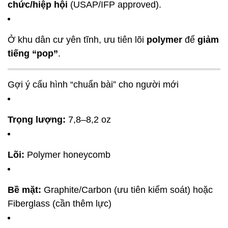
chức/hiệp hội
(USAP/IFP approved).
Ở khu dân cư yên tĩnh, ưu tiên lõi
polymer
để
giảm
tiếng “pop”
.
Gợi ý cấu hình “chuẩn bài” cho người mới
Trọng lượng:
7,8–8,2 oz
Lõi:
Polymer honeycomb
Bề mặt:
Graphite/Carbon (ưu tiên kiểm soát) hoặc
Fiberglass (cần thêm lực)