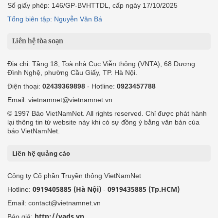
Số giấy phép: 146/GP-BVHTTDL, cấp ngày 17/10/2025
Tổng biên tập: Nguyễn Văn Bá
Liên hệ tòa soạn
Địa chỉ: Tầng 18, Toà nhà Cục Viễn thông (VNTA), 68 Dương
Đình Nghệ, phường Cầu Giấy, TP. Hà Nội.
Điện thoại:
02439369898
- Hotline:
0923457788
Email: vietnamnet@vietnamnet.vn
© 1997 Báo VietNamNet. All rights reserved. Chỉ được phát hành
lại thông tin từ website này khi có sự đồng ý bằng văn bản của
báo VietNamNet.
Liên hệ quảng cáo
Công ty Cổ phần Truyền thông VietNamNet
0919405885 (Hà Nội)
0919435885 (Tp.HCM)
Hotline:
-
Email: contact@vietnamnet.vn
http://vads.vn
Báo giá: