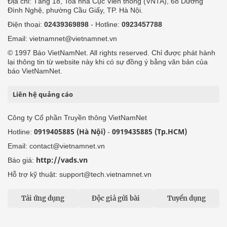
Địa chỉ: Tầng 18, Toà nhà Cục Viễn thông (VNTA), 68 Dương
Đình Nghệ, phường Cầu Giấy, TP. Hà Nội.
Điện thoại:
02439369898
- Hotline:
0923457788
Email: vietnamnet@vietnamnet.vn
© 1997 Báo VietNamNet. All rights reserved. Chỉ được phát hành
lại thông tin từ website này khi có sự đồng ý bằng văn bản của
báo VietNamNet.
Liên hệ quảng cáo
Công ty Cổ phần Truyền thông VietNamNet
0919405885 (Hà Nội)
0919435885 (Tp.HCM)
Hotline:
-
Email: contact@vietnamnet.vn
http://vads.vn
Báo giá:
Hỗ trợ kỹ thuật: support@tech.vietnamnet.vn
Tải ứng dụng
Độc giả gửi bài
Tuyển dụng