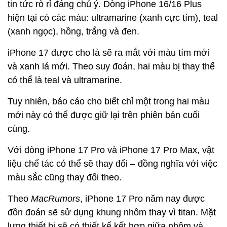
tin tức rò rỉ đáng chú ý. Dòng iPhone 16/16 Plus
hiện tại có các màu: ultramarine (xanh cực tím), teal
(xanh ngọc), hồng, trắng và đen.
iPhone 17 được cho là sẽ ra mắt với màu tím mới
và xanh lá mới. Theo suy đoán, hai màu bị thay thế
có thể là teal và ultramarine.
Tuy nhiên, báo cáo cho biết chỉ một trong hai màu
mới này có thể được giữ lại trên phiên bản cuối
cùng.
Với dòng iPhone 17 Pro và iPhone 17 Pro Max, vật
liệu chế tác có thể sẽ thay đổi – đồng nghĩa với việc
màu sắc cũng thay đổi theo.
Theo
MacRumors
, iPhone 17 Pro năm nay được
đồn đoán sẽ sử dụng khung nhôm thay vì titan. Mặt
lưng thiết bị sẽ có thiết kế kết hợp giữa nhôm và