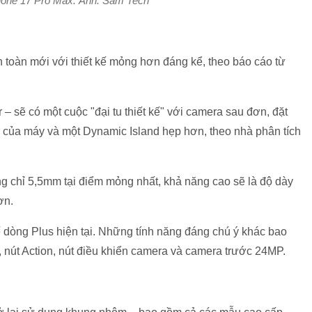
hone 17 Pro Max. Ảnh: Sam Tech
 toàn mới với thiết kế mỏng hơn đáng kể, theo báo cáo từ
r – sẽ có một cuộc "đại tu thiết kế" với camera sau đơn, đặt
n của máy và một Dynamic Island hẹp hơn, theo nhà phân tích
g chỉ 5,5mm tại điểm mỏng nhất, khả năng cao sẽ là độ dày
ơn.
ế dòng Plus hiện tại. Những tính năng đáng chú ý khác bao
nút Action, nút điều khiển camera và camera trước 24MP.