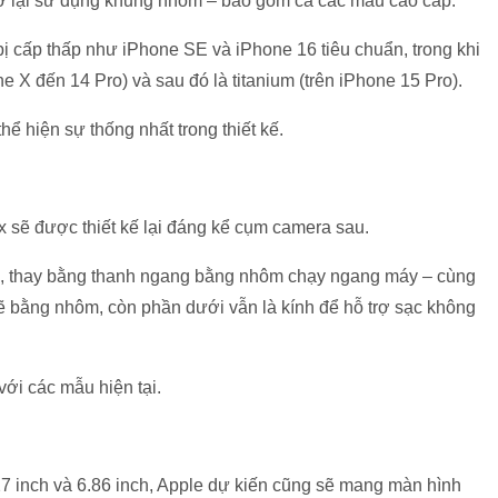
rở lại sử dụng khung nhôm – bao gồm cả các mẫu cao cấp.
bị cấp thấp như iPhone SE và iPhone 16 tiêu chuẩn, trong khi
 X đến 14 Pro) và sau đó là titanium (trên iPhone 15 Pro).
ể hiện sự thống nhất trong thiết kế.
 sẽ được thiết kế lại đáng kể cụm camera sau.
c, thay bằng thanh ngang bằng nhôm chạy ngang máy – cùng
ẽ bằng nhôm, còn phần dưới vẫn là kính để hỗ trợ sạc không
ới các mẫu hiện tại.
27 inch và 6.86 inch, Apple dự kiến cũng sẽ mang màn hình