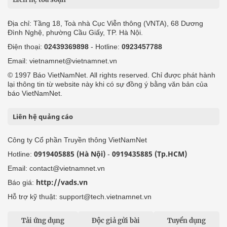
Địa chỉ: Tầng 18, Toà nhà Cục Viễn thông (VNTA), 68 Dương
Đình Nghệ, phường Cầu Giấy, TP. Hà Nội.
Điện thoại:
02439369898
- Hotline:
0923457788
Email: vietnamnet@vietnamnet.vn
© 1997 Báo VietNamNet. All rights reserved. Chỉ được phát hành
lại thông tin từ website này khi có sự đồng ý bằng văn bản của
báo VietNamNet.
Liên hệ quảng cáo
Công ty Cổ phần Truyền thông VietNamNet
0919405885 (Hà Nội)
0919435885 (Tp.HCM)
Hotline:
-
Email: contact@vietnamnet.vn
http://vads.vn
Báo giá:
Hỗ trợ kỹ thuật: support@tech.vietnamnet.vn
Tải ứng dụng
Độc giả gửi bài
Tuyển dụng