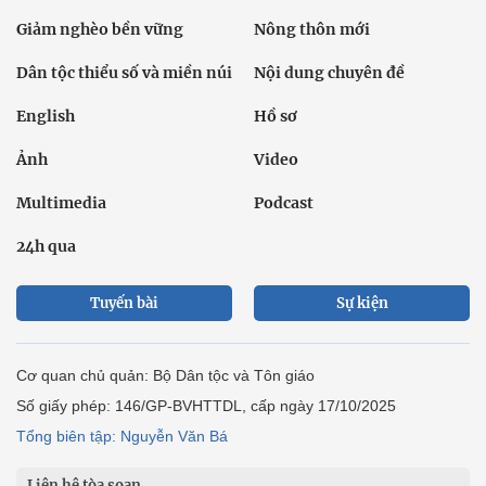
Giảm nghèo bền vững
Nông thôn mới
Dân tộc thiểu số và miền núi
Nội dung chuyên đề
English
Hồ sơ
Ảnh
Video
Multimedia
Podcast
24h qua
Tuyến bài
Sự kiện
Cơ quan chủ quản: Bộ Dân tộc và Tôn giáo
Số giấy phép: 146/GP-BVHTTDL, cấp ngày 17/10/2025
Tổng biên tập: Nguyễn Văn Bá
Liên hệ tòa soạn