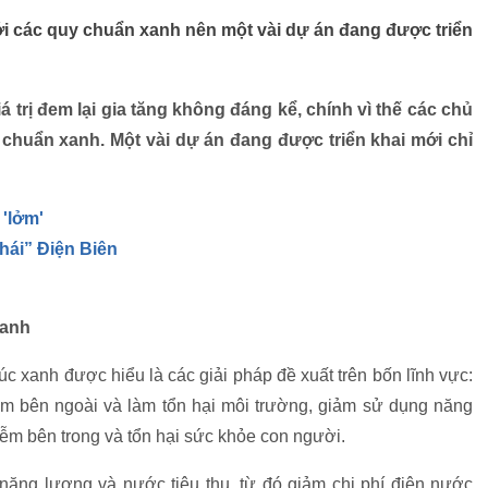
i các quy chuẩn xanh nên một vài dự án đang được triển
á trị đem lại gia tăng không đáng kể, chính vì thế các chủ
chuẩn xanh. Một vài dự án đang được triển khai mới chỉ
 'lởm'
hái” Điện Biên
xanh
rúc xanh được hiểu là các giải pháp đề xuất trên bốn lĩnh vực:
m bên ngoài và làm tổn hại môi trường, giảm sử dụng năng
hiễm bên trong và tổn hại sức khỏe con người.
 năng lượng và nước tiêu thụ, từ đó giảm chi phí điện nước