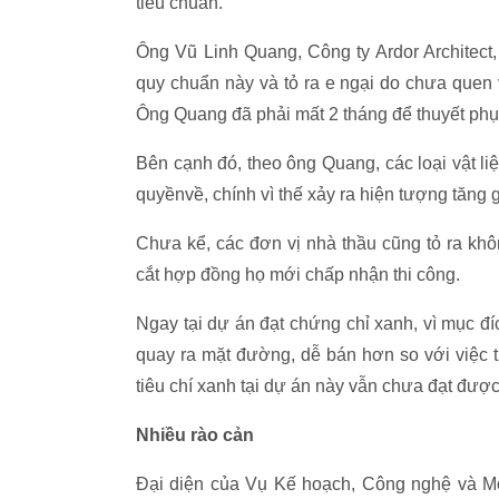
tiêu chuẩn.
Ông Vũ Linh Quang, Công ty Ardor Architect,
quy chuẩn này và tỏ ra e ngại do chưa quen v
Ông Quang đã phải mất 2 tháng để thuyết ph
Bên cạnh đó, theo ông Quang, các loại vật li
quyềnvề, chính vì thế xảy ra hiện tượng tăng g
Chưa kể, các đơn vị nhà thầu cũng tỏ ra khôn
cắt hợp đồng họ mới chấp nhận thi công.
Ngay tại dự án đạt chứng chỉ xanh, vì mục đ
quay ra mặt đường, dễ bán hơn so với việc 
tiêu chí xanh tại dự án này vẫn chưa đạt được
Nhiều rào cản
Đại diện của Vụ Kế hoạch, Công nghệ và M