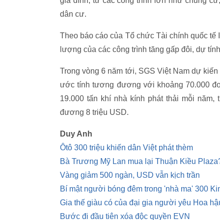
gia đình, từ các công trình lớn như chung cư,
dân cư.
Theo báo cáo của Tổ chức Tài chính quốc tế 
lượng của các công trình tăng gấp đôi, dự t
Trong vòng 6 năm tới, SGS Việt Nam dự kiến 
ước tính tương đương với khoảng 70.000 đơ
19.000 tấn khí nhà kính phát thải mỗi năm,
đương 8 triệu USD.
Duy Anh
Ôtô 300 triệu khiến dân Việt phát thèm
Bà Trương Mỹ Lan mua lại Thuận Kiều Plaza
Vàng giảm 500 ngàn, USD vẫn kịch trần
Bí mật người bóng đêm trong 'nhà ma' 300 K
Gia thế giàu có của đại gia người yêu Hoa 
Bước đi đầu tiên xóa độc quyền EVN