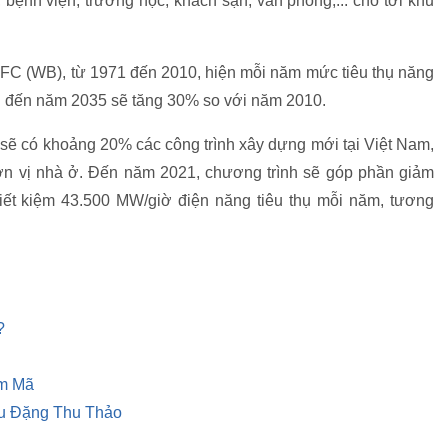
 bệnh viện, trường học, khách sạn, văn phòng,... cho tới khu
IFC (WB), từ 1971 đến 2010, hiện mỗi năm mức tiêu thụ năng
ính đến năm 2035 sẽ tăng 30% so với năm 2010.
sẽ có khoảng 20% các công trình xây dựng mới tại Việt Nam,
n vị nhà ở. Đến năm 2021, chương trình sẽ góp phần giảm
 tiết kiệm 43.500 MW/giờ điện năng tiêu thụ mỗi năm, tương
?
im Mã
hậu Đặng Thu Thảo