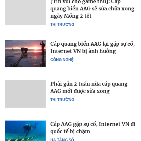
[Tin vui cho game thủ]: Cáp
quang biển AAG sẽ sửa chữa xong
ngày Mồng 2 tết
THỊ TRƯỜNG
Cáp quang biển AAG lại gặp sự cố,
Internet VN bị ảnh hưởng
CÔNG NGHỆ
Phải gần 2 tuần nữa cáp quang
AAG mới được sửa xong
THỊ TRƯỜNG
Cáp AAG gặp sự cố, Internet VN đi
quốc tế bị chậm
HẠ TẦNG SỐ