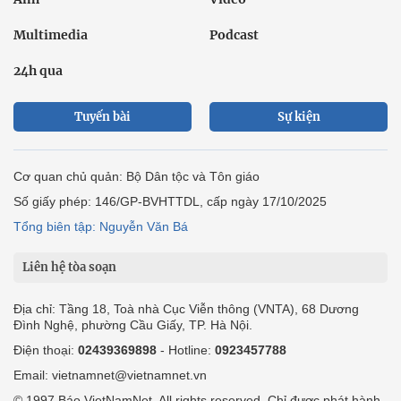
Multimedia
Podcast
24h qua
Tuyến bài
Sự kiện
Cơ quan chủ quản: Bộ Dân tộc và Tôn giáo
Số giấy phép: 146/GP-BVHTTDL, cấp ngày 17/10/2025
Tổng biên tập: Nguyễn Văn Bá
Liên hệ tòa soạn
Địa chỉ: Tầng 18, Toà nhà Cục Viễn thông (VNTA), 68 Dương
Đình Nghệ, phường Cầu Giấy, TP. Hà Nội.
Điện thoại:
02439369898
- Hotline:
0923457788
Email: vietnamnet@vietnamnet.vn
© 1997 Báo VietNamNet. All rights reserved. Chỉ được phát hành