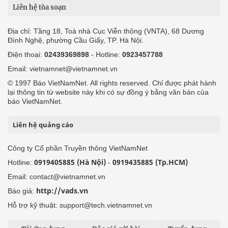
Liên hệ tòa soạn
Địa chỉ: Tầng 18, Toà nhà Cục Viễn thông (VNTA), 68 Dương
Đình Nghệ, phường Cầu Giấy, TP. Hà Nội.
Điện thoại:
02439369898
- Hotline:
0923457788
Email: vietnamnet@vietnamnet.vn
© 1997 Báo VietNamNet. All rights reserved. Chỉ được phát hành
lại thông tin từ website này khi có sự đồng ý bằng văn bản của
báo VietNamNet.
Liên hệ quảng cáo
Công ty Cổ phần Truyền thông VietNamNet
0919405885 (Hà Nội)
0919435885 (Tp.HCM)
Hotline:
-
Email: contact@vietnamnet.vn
http://vads.vn
Báo giá:
Hỗ trợ kỹ thuật: support@tech.vietnamnet.vn