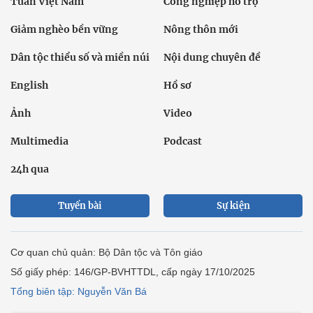
Tuần Việt Nam
Công nghiệp hỗ trợ
Giảm nghèo bền vững
Nông thôn mới
Dân tộc thiểu số và miền núi
Nội dung chuyên đề
English
Hồ sơ
Ảnh
Video
Multimedia
Podcast
24h qua
Tuyến bài
Sự kiện
Cơ quan chủ quản: Bộ Dân tộc và Tôn giáo
Số giấy phép: 146/GP-BVHTTDL, cấp ngày 17/10/2025
Tổng biên tập: Nguyễn Văn Bá