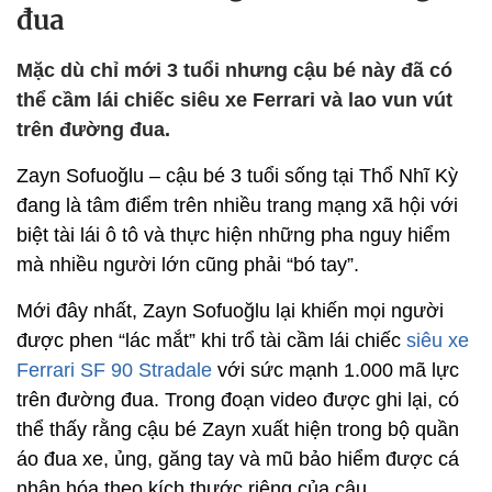
đua
Mặc dù chỉ mới 3 tuổi nhưng cậu bé này đã có
thể cầm lái chiếc siêu xe Ferrari và lao vun vút
trên đường đua.
Zayn Sofuoğlu – cậu bé 3 tuổi sống tại Thổ Nhĩ Kỳ
đang là tâm điểm trên nhiều trang mạng xã hội với
biệt tài lái ô tô và thực hiện những pha nguy hiểm
mà nhiều người lớn cũng phải “bó tay”.
Mới đây nhất, Zayn Sofuoğlu lại khiến mọi người
được phen “lác mắt” khi trổ tài cầm lái chiếc
siêu xe
Ferrari SF 90 Stradale
với sức mạnh 1.000 mã lực
trên đường đua. Trong đoạn video được ghi lại, có
thể thấy rằng cậu bé Zayn xuất hiện trong bộ quần
áo đua xe, ủng, găng tay và mũ bảo hiểm được cá
nhân hóa theo kích thước riêng của cậu.