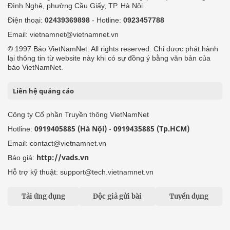
Đình Nghệ, phường Cầu Giấy, TP. Hà Nội.
Điện thoại:
02439369898
- Hotline:
0923457788
Email: vietnamnet@vietnamnet.vn
© 1997 Báo VietNamNet. All rights reserved. Chỉ được phát hành
lại thông tin từ website này khi có sự đồng ý bằng văn bản của
báo VietNamNet.
Liên hệ quảng cáo
Công ty Cổ phần Truyền thông VietNamNet
0919405885 (Hà Nội)
0919435885 (Tp.HCM)
Hotline:
-
Email: contact@vietnamnet.vn
http://vads.vn
Báo giá:
Hỗ trợ kỹ thuật: support@tech.vietnamnet.vn
Tải ứng dụng
Độc giả gửi bài
Tuyển dụng