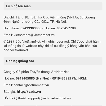
Liên hệ tòa soạn
Địa chỉ: Tầng 18, Toà nhà Cục Viễn thông (VNTA), 68 Dương
Đình Nghệ, phường Cầu Giấy, TP. Hà Nội.
Điện thoại:
02439369898
- Hotline:
0923457788
Email: vietnamnet@vietnamnet.vn
© 1997 Báo VietNamNet. All rights reserved. Chỉ được phát hành
lại thông tin từ website này khi có sự đồng ý bằng văn bản của
báo VietNamNet.
Liên hệ quảng cáo
Công ty Cổ phần Truyền thông VietNamNet
0919405885 (Hà Nội)
0919435885 (Tp.HCM)
Hotline:
-
Email: contact@vietnamnet.vn
http://vads.vn
Báo giá:
Hỗ trợ kỹ thuật: support@tech.vietnamnet.vn