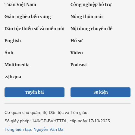
Tuần Việt Nam
Công nghiệp hỗ trợ
Giảm nghèo bền vững
Nông thôn mới
Dân tộc thiểu số và miền núi
Nội dung chuyên đề
English
Hồ sơ
Ảnh
Video
Multimedia
Podcast
24h qua
Tuyến bài
Sự kiện
Cơ quan chủ quản: Bộ Dân tộc và Tôn giáo
Số giấy phép: 146/GP-BVHTTDL, cấp ngày 17/10/2025
Tổng biên tập: Nguyễn Văn Bá