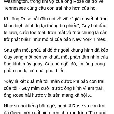
Washington, trong khi vợ của ông Rose đã trở về
Tennessee cùng cậu con trai nhỏ hơn của họ.
Khi ông Rose bắt đầu nói về việc “giải quyết những
khác biệt chính trị tại thùng bỏ phiếu”, Guy bắt đầu
lè lưỡi, cười toe toét, trợn mắt và “nói chung là cản
trở phát biểu” như mô tả của báo New York Times.
Sau gần một phút, ai đó ở ngoài khung hình đã kéo
Guy sang một bên và khuất một phần tầm nhìn của
ống kính máy quay. Cậu bé ngồi đó, im lặng trong
phần còn lại của bài phát biểu.
“Đây là kết quả mà tôi nhận được khi bảo con trai
của tôi - Guy mỉm cười trước ống kính vì em trai”,
ông Rose hài hước viết trên mạng xã hội X.
Nhờ sự nổi tiếng bất ngờ, nghị sĩ Rose và con trai
đã được mời xuất hiện trên chương trình “Fox and