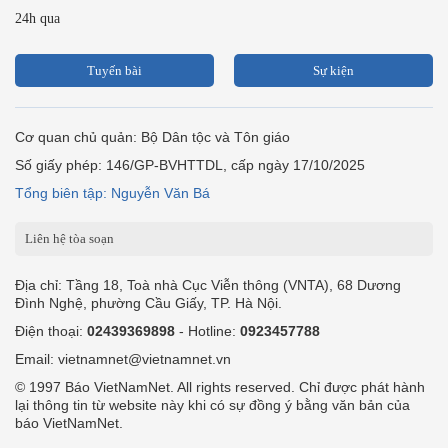
24h qua
Tuyến bài
Sự kiện
Cơ quan chủ quản: Bộ Dân tộc và Tôn giáo
Số giấy phép: 146/GP-BVHTTDL, cấp ngày 17/10/2025
Tổng biên tập: Nguyễn Văn Bá
Liên hệ tòa soạn
Địa chỉ: Tầng 18, Toà nhà Cục Viễn thông (VNTA), 68 Dương
Đình Nghệ, phường Cầu Giấy, TP. Hà Nội.
Điện thoại:
02439369898
- Hotline:
0923457788
Email: vietnamnet@vietnamnet.vn
© 1997 Báo VietNamNet. All rights reserved. Chỉ được phát hành
lại thông tin từ website này khi có sự đồng ý bằng văn bản của
báo VietNamNet.