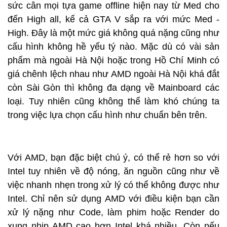
sức cân mọi tựa game offline hiện nay từ Med cho
đến High all, kể cả GTA V sắp ra với mức Med -
High. Đây là một mức giá không quá nặng cũng như
cấu hình không hề yếu tý nào. Mặc dù có vài sản
phẩm mà ngoài Hà Nội hoặc trong Hồ Chí Minh có
giá chênh lệch nhau như AMD ngoài Hà Nội khá đắt
còn Sài Gòn thì không đa dạng về Mainboard các
loại. Tuy nhiên cũng không thể làm khó chúng ta
trong việc lựa chọn cấu hình như chuẩn bên trên.
Với AMD, bạn đặc biệt chú ý, có thể rẻ hơn so với
Intel tuy nhiên về độ nóng, ăn nguồn cũng như về
việc nhanh nhẹn trong xử lý có thể không được như
Intel. Chỉ nên sử dụng AMD với điều kiện bạn cần
xử lý nặng như Code, làm phim hoặc Render do
xung nhịp AMD cao hơn Intel khá nhiều. Còn nếu