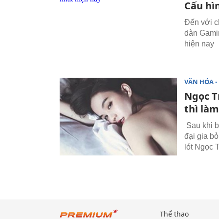
Cấu hì
Đến với 
dàn Gamin
hiện nay
VĂN HÓA - 
Ngọc Tr
thì làm
Sau khi b
đại gia b
lót Ngọc T
Thể thao