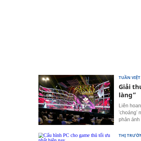
TUẦN VIỆ
Giải t
làng”
Liên hoan
'choáng' 
phản ánh 
THỊ TRƯỜ