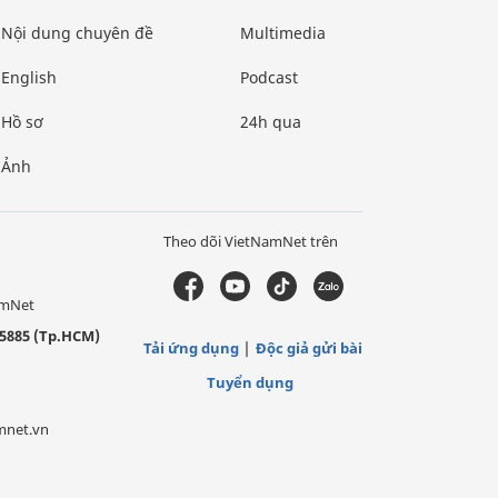
Nội dung chuyên đề
Multimedia
English
Podcast
Hồ sơ
24h qua
Ảnh
Theo dõi VietNamNet trên
amNet
5885 (Tp.HCM)
Tải ứng dụng
Độc giả gửi bài
Tuyển dụng
mnet.vn