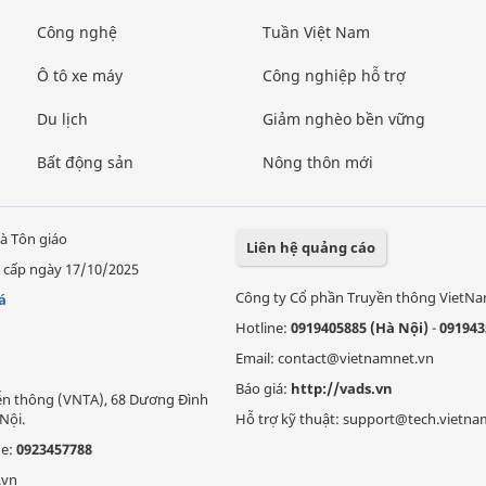
Công nghệ
Tuần Việt Nam
Ô tô xe máy
Công nghiệp hỗ trợ
Du lịch
Giảm nghèo bền vững
Bất động sản
Nông thôn mới
à Tôn giáo
Liên hệ quảng cáo
 cấp ngày 17/10/2025
Công ty Cổ phần Truyền thông VietN
á
Hotline:
0919405885 (Hà Nội)
-
091943
Email: contact@vietnamnet.vn
Báo giá:
http://vads.vn
Viễn thông (VNTA), 68 Dương Đình
Nội.
Hỗ trợ kỹ thuật: support@tech.vietna
ne:
0923457788
.vn