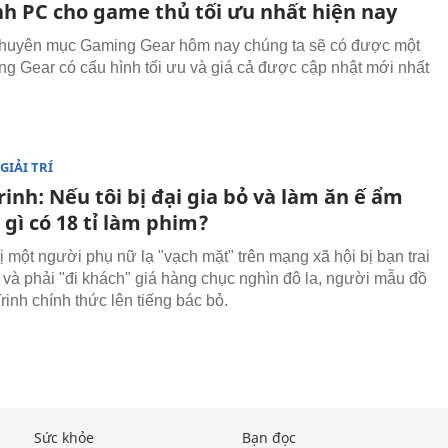
nh PC cho game thủ tối ưu nhất hiện nay
chuyên mục Gaming Gear hôm nay chúng ta sẽ có được một
g Gear có cấu hình tối ưu và giá cả được cập nhật mới nhất
GIẢI TRÍ
inh: Nếu tôi bị đại gia bỏ và làm ăn ế ẩm
 gì có 18 tỉ làm phim?
ị một người phụ nữ lạ "vạch mặt" trên mạng xã hội bị bạn trai
ỏ và phải "đi khách" giá hàng chục nghìn đô la, người mẫu đồ
rinh chính thức lên tiếng bác bỏ.
Sức khỏe
Bạn đọc