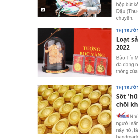
hộp bút k
Đậu (Thườ
chuyên.
THỊ TRƯỜ
Loạt s
2022
Bảo Tín M
đa dạng n
thông của
THỊ TRƯỜ
Sốt 'hũ
chối k
Nhữ
người săn
nảy nở, l
handmade 