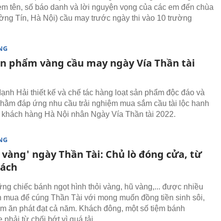
èm tên, số báo danh và lời nguyện vọng của các em đến chùa
ng Tín, Hà Nội) cầu may trước ngày thi vào 10 trường
NG
ản phẩm vàng cầu may ngày Vía Thần tài
ạnh Hải thiết kế và chế tác hàng loạt sản phẩm độc đáo và
hằm đáp ứng nhu cầu trải nghiệm mua sắm cầu tài lộc hanh
 khách hàng Hà Nội nhân Ngày Vía Thần tài 2022.
NG
 vàng' ngày Thần Tài: Chủ lò đóng cửa, từ
hách
ng chiếc bánh ngọt hình thỏi vàng, hũ vàng,... được nhiều
 mua để cúng Thần Tài với mong muốn đồng tiền sinh sôi,
àm ăn phát đạt cả năm. Khách đông, một số tiệm bánh
phải từ chối bớt vì quá tải.