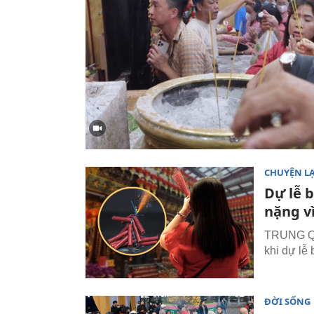
CHUYỆN L
Dự lễ 
nặng v
TRUNG QUỐ
khi dự lễ
ĐỜI SỐNG