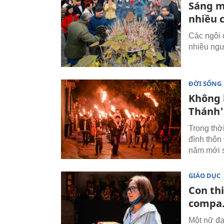
Sáng m
nhiều c
Các ngôi 
nhiều ngư
ĐỜI SỐNG
Không 
Thánh'
Trong thờ
đình thôn
năm mới s
GIÁO DỤC
Con th
compa…
Một nữ đạ