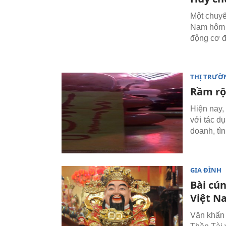
Một chuyế
Nam hôm 1
động cơ 
THỊ TRƯỜ
Rầm rộ
Hiện nay,
với tác d
doanh, t
GIA ĐÌNH
Bài cún
Việt N
Văn khấn 