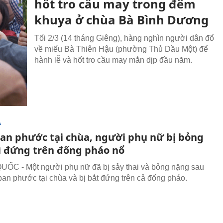
hốt tro cầu may trong đêm
khuya ở chùa Bà Bình Dương
Tối 2/3 (14 tháng Giêng), hàng nghìn người dân đổ
về miếu Bà Thiên Hậu (phường Thủ Dầu Một) để
hành lễ và hốt tro cầu may mắn dịp đầu năm.
Ạ
ban phước tại chùa, người phụ nữ bị bỏng
ì đứng trên đống pháo nổ
C - Một người phụ nữ đã bị sảy thai và bỏng nặng sau
 ban phước tại chùa và bị bắt đứng trên cả đống pháo.