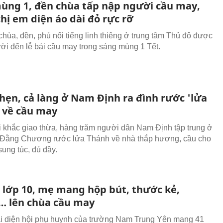
ùng 1, đền chùa tấp nập người cầu may,
hị em diện áo dài đỏ rực rỡ
chùa, đền, phủ nổi tiếng linh thiêng ở trung tâm Thủ đô được
ời đến lễ bái cầu may trong sáng mùng 1 Tết.
hẹn, cả làng ở Nam Định ra đình rước 'lửa
 về cầu may
i khắc giao thừa, hàng trăm người dân Nam Định tập trung ở
 Đằng Chương rước lửa Thánh về nhà thắp hương, cầu cho
ung túc, đủ đầy.
i lớp 10, mẹ mang hộp bút, thước kẻ,
 lên chùa cầu may
i diện hội phụ huynh của trường Nam Trung Yên mang 41