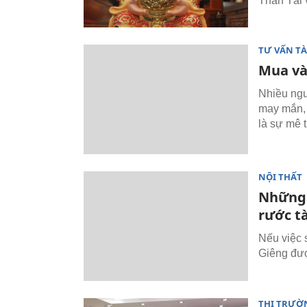
Thần Tài 
TƯ VẤN TÀ
Mua vàn
Nhiều ngư
may mắn, 
là sự mê t
NỘI THẤT
Những 
rước t
Nếu việc 
Giêng đượ
THỊ TRƯỜ