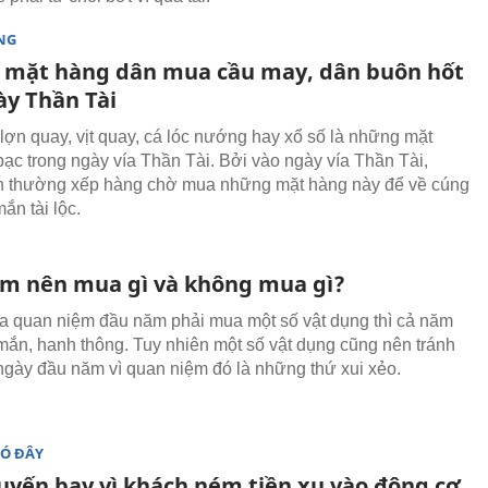
NG
mặt hàng dân mua cầu may, dân buôn hốt
ày Thần Tài
 lợn quay, vịt quay, cá lóc nướng hay xổ số là những mặt
bạc trong ngày vía Thần Tài. Bởi vào ngày vía Thần Tài,
n thường xếp hàng chờ mua những mặt hàng này để về cúng
ắn tài lộc.
m nên mua gì và không mua gì?
 quan niệm đầu năm phải mua một số vật dụng thì cả năm
ắn, hanh thông. Tuy nhiên một số vật dụng cũng nên tránh
gày đầu năm vì quan niệm đó là những thứ xui xẻo.
ĐÓ ĐÂY
uyến bay vì khách ném tiền xu vào động cơ