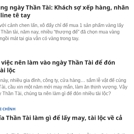
ng ngày Thần Tài: Khách sợ xếp hàng, nhân
line tê tay
với cảnh chen lấn, xô đẩy chỉ để mua 1 sản phẩm vàng lấy
Thần tài, năm nay, nhiều “thượng đế” đã chọn mua vàng
ngồi mát tại gia vẫn có vàng trong tay.
việc nên làm vào ngày Thần Tài để đón
ài lộc
này, nhiều gia đình, công ty, cửa hàng… sắm lễ vật để cúng
Tài, cầu xin một năm mới may mắn, làm ăn thịnh vượng. Vậy
y Thần Tài, chúng ta nên làm gì để đón nhiều tài lộc?
I CHÍNH
a Thần Tài làm gì để lấy may, tài lộc về cả