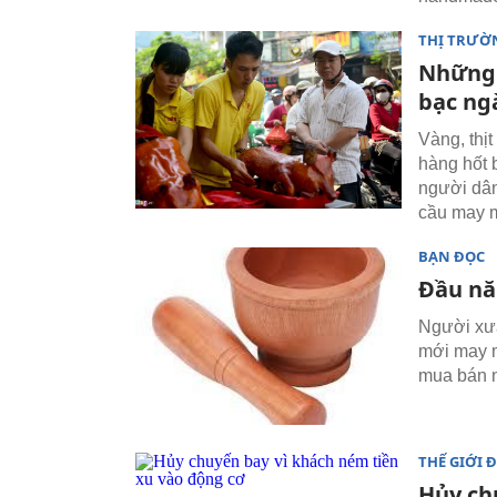
THỊ TRƯỜ
Những 
bạc ng
Vàng, thịt
hàng hốt 
người dâ
cầu may m
BẠN ĐỌC
Đầu nă
Người xưa
mới may m
mua bán n
THẾ GIỚI 
Hủy ch