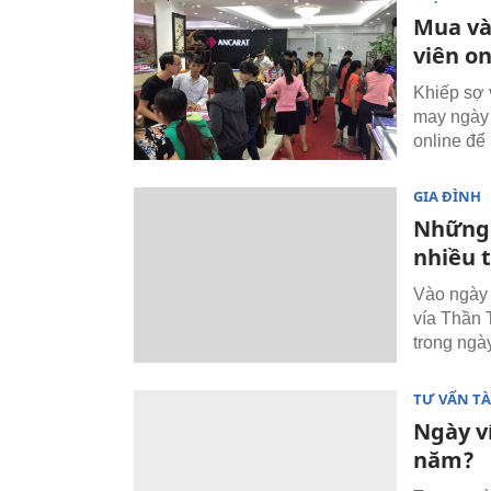
Mua và
viên on
Khiếp sợ 
may ngày 
online để 
GIA ĐÌNH
Những 
nhiều t
Vào ngày 
vía Thần 
trong ngà
TƯ VẤN TÀ
Ngày ví
năm?