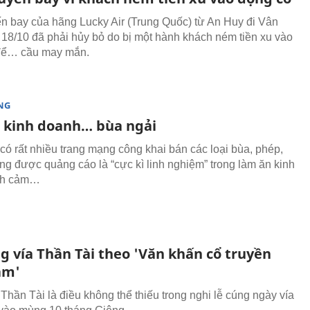
n bay của hãng Lucky Air (Trung Quốc) từ An Huy đi Vân
8/10 đã phải hủy bỏ do bị một hành khách ném tiền xu vào
để… cầu may mắn.
NG
 kinh doanh… bùa ngải
 có rất nhiều trang mạng công khai bán các loại bùa, phép,
ụng được quảng cáo là “cực kì linh nghiệm” trong làm ăn kinh
ình cảm…
g vía Thần Tài theo 'Văn khấn cổ truyền
am'
Thần Tài là điều không thể thiếu trong nghi lễ cúng ngày vía