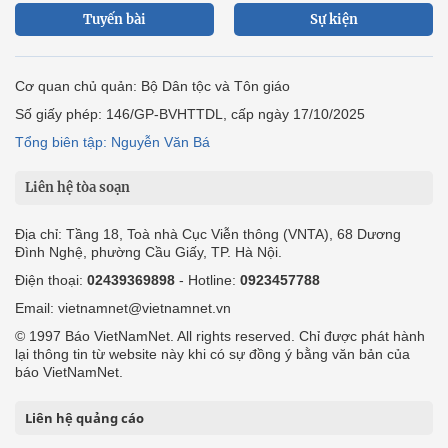
Tuyến bài
Sự kiện
Cơ quan chủ quản: Bộ Dân tộc và Tôn giáo
Số giấy phép: 146/GP-BVHTTDL, cấp ngày 17/10/2025
Tổng biên tập: Nguyễn Văn Bá
Liên hệ tòa soạn
Địa chỉ: Tầng 18, Toà nhà Cục Viễn thông (VNTA), 68 Dương
Đình Nghệ, phường Cầu Giấy, TP. Hà Nội.
Điện thoại:
02439369898
- Hotline:
0923457788
Email: vietnamnet@vietnamnet.vn
© 1997 Báo VietNamNet. All rights reserved. Chỉ được phát hành
lại thông tin từ website này khi có sự đồng ý bằng văn bản của
báo VietNamNet.
Liên hệ quảng cáo