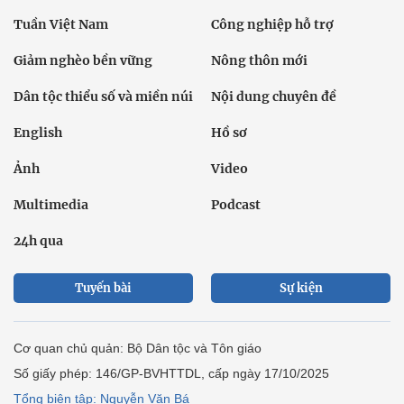
Tuần Việt Nam
Công nghiệp hỗ trợ
Giảm nghèo bền vững
Nông thôn mới
Dân tộc thiểu số và miền núi
Nội dung chuyên đề
English
Hồ sơ
Ảnh
Video
Multimedia
Podcast
24h qua
Tuyến bài
Sự kiện
Cơ quan chủ quản: Bộ Dân tộc và Tôn giáo
Số giấy phép: 146/GP-BVHTTDL, cấp ngày 17/10/2025
Tổng biên tập: Nguyễn Văn Bá