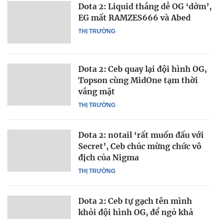
Dota 2: Liquid thắng dễ OG ‘dởm’,
EG mất RAMZES666 và Abed
THỊ TRƯỜNG
Dota 2: Ceb quay lại đội hình OG,
Topson cùng MidOne tạm thời
vắng mặt
THỊ TRƯỜNG
Dota 2: n0tail ‘rất muốn đấu với
Secret’, Ceb chúc mừng chức vô
địch của Nigma
THỊ TRƯỜNG
Dota 2: Ceb tự gạch tên mình
khỏi đội hình OG, để ngỏ khả