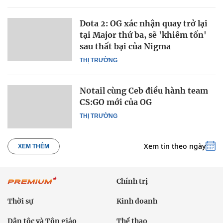
Dota 2: OG xác nhận quay trở lại
tại Major thứ ba, sẽ 'khiêm tốn'
sau thất bại của Nigma
THỊ TRƯỜNG
N0tail cùng Ceb điều hành team
CS:GO mới của OG
THỊ TRƯỜNG
Xem tin theo ngày
XEM THÊM
Chính trị
Thời sự
Kinh doanh
Dân tộc và Tôn giáo
Thể thao