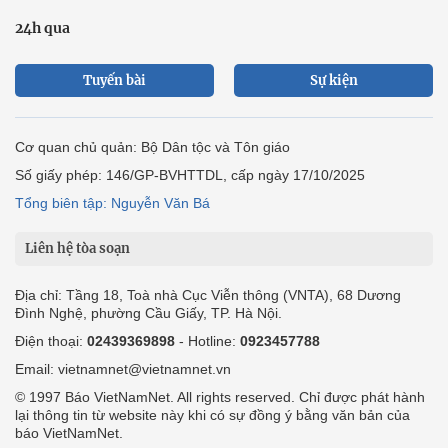
24h qua
Tuyến bài
Sự kiện
Cơ quan chủ quản: Bộ Dân tộc và Tôn giáo
Số giấy phép: 146/GP-BVHTTDL, cấp ngày 17/10/2025
Tổng biên tập: Nguyễn Văn Bá
Liên hệ tòa soạn
Địa chỉ: Tầng 18, Toà nhà Cục Viễn thông (VNTA), 68 Dương
Đình Nghệ, phường Cầu Giấy, TP. Hà Nội.
Điện thoại:
02439369898
- Hotline:
0923457788
Email: vietnamnet@vietnamnet.vn
© 1997 Báo VietNamNet. All rights reserved. Chỉ được phát hành
lại thông tin từ website này khi có sự đồng ý bằng văn bản của
báo VietNamNet.