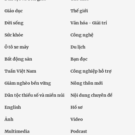
Giáo dục
Thế giới
Đời sống
Văn hóa - Giải trí
Sức khỏe
Công nghệ
Ô tô xe máy
Du lịch
Bất động sản
Bạn đọc
Tuần Việt Nam
Công nghiệp hỗ trợ
Giảm nghèo bền vững
Nông thôn mới
Dân tộc thiểu số và miền núi
Nội dung chuyên đề
English
Hồ sơ
Ảnh
Video
Multimedia
Podcast