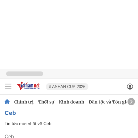
# ASEAN CUP 2026
Chính trị
Thời sự
Kinh doanh
Dân tộc và Tôn giáo
Ceb
Tin tức mới nhất về
Ceb
Ceb