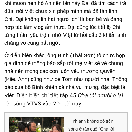
khi muốn hẹn hò An nên lần này Đại đã tìm cách trả
đũa, nói Việt chưa xin phép mình mà đã tán tỉnh
Chi. Đại không tin hai người chỉ là bạn bè và đang
hợp tác làm vlog ẩm thực. Đại cũng lúc tiết lộ Chi
từng thầm yêu trộm nhớ Việt từ hồi cấp 3 khiến anh
chàng vô cùng bất ngờ.
Ở diễn biến khác, ông Bình (Thái Sơn) tổ chức họp
gia đình để thông báo sắp tới mẹ Việt sẽ về chung
nhà nên mong các con luôn yêu thương Quyên
(Kiều Anh) cũng như bé Tôm như người nhà. Thông
báo của bố Bình khiến cả nhà vui mừng, đặc biệt là
Diễn biến chi tiết tập 45
Cha tôi người ở lại
Việt.
lên sóng VTV3 vào 20h tối nay.
Hình ảnh không có trên
sóng ở tập cuối 'Cha tôi