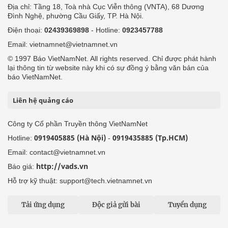
Địa chỉ: Tầng 18, Toà nhà Cục Viễn thông (VNTA), 68 Dương
Đình Nghệ, phường Cầu Giấy, TP. Hà Nội.
Điện thoại:
02439369898
- Hotline:
0923457788
Email: vietnamnet@vietnamnet.vn
© 1997 Báo VietNamNet. All rights reserved. Chỉ được phát hành
lại thông tin từ website này khi có sự đồng ý bằng văn bản của
báo VietNamNet.
Liên hệ quảng cáo
Công ty Cổ phần Truyền thông VietNamNet
0919405885 (Hà Nội)
0919435885 (Tp.HCM)
Hotline:
-
Email: contact@vietnamnet.vn
http://vads.vn
Báo giá:
Hỗ trợ kỹ thuật: support@tech.vietnamnet.vn
Tải ứng dụng
Độc giả gửi bài
Tuyển dụng