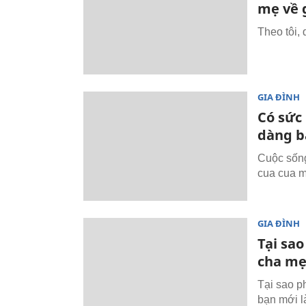
mẹ về 
Theo tôi, 
GIA ĐÌNH
Có sức 
dàng b
Cuộc sống
cua cua m
GIA ĐÌNH
Tại sa
cha mẹ
Tại sao p
bạn mới l