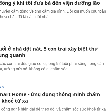
đồng ý khi tôi đưa bà đến viện dưỡng lão
huyện cảm động về tình cảm gia đình. Đôi khi muốn chu toàn
hưa chắc đã là cách tốt nhất.
uổi ở nhà dột nát, 5 con trai xây biệt thự
ung quanh
các con trai đều giàu có, cụ ông 92 tuổi phải sống trong căn
át, tường nứt nẻ, không có ai chăm sóc.
NG
mart Home - ứng dụng thông minh chăm
c khoẻ từ xa
công nghệ hiện đại để theo dõi và chăm sóc sức khoẻ từ xa