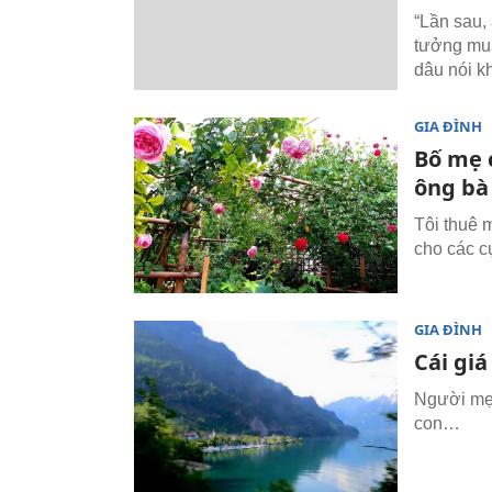
“Lần sau,
tưởng mua 
dâu nói kh
GIA ĐÌNH
Bố mẹ 
ông bà
Tôi thuê 
cho các cụ
GIA ĐÌNH
Cái giá
Người mẹ 
con…