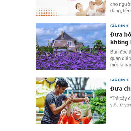
cho người
dàng, tiện
GIA ĐÌNH
Đưa bố
không 
Bạn đọc t
quan điểm
mới là bá
GIA ĐÌNH
Đưa ch
“Trẻ cậy c
việc ở vớ