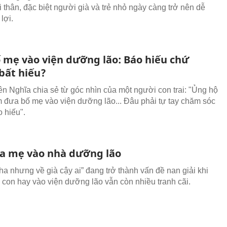
 thân, đặc biệt người già và trẻ nhỏ ngày càng trở nên dễ
 lợi.
 mẹ vào viện dưỡng lão: Báo hiếu chứ
bất hiếu?
ên Nghĩa chia sẻ từ góc nhìn của một người con trai: "Ủng hộ
 đưa bố mẹ vào viện dưỡng lão... Đâu phải tự tay chăm sóc
o hiếu".
a mẹ vào nhà dưỡng lão
ha nhưng về già cậy ai” đang trở thành vấn đề nan giải khi
i con hay vào viện dưỡng lão vẫn còn nhiều tranh cãi.