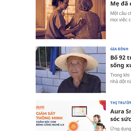
Mẹ đã 
Một câu c
mọi việc c
GIA ĐÌNH
Bố 92 t
sống x
Trong khi 
nhà dột n
THỊ TRƯỜ
Aura S
sóc sứ
Ứng dụng 