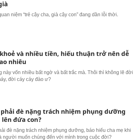
già
quan niệm “trẻ cậy cha, già cậy con” đang dần lỗi thời.
khoẻ và nhiều tiền, hiếu thuận trở nên dễ
ao nhiêu
 này vốn nhiều bất ngờ và bất trắc mà. Thôi thì không lẽ đời
áy, đời cáy cáy đào ư?
o phải đè nặng trách nhiệm phụng dưỡng
 lên đứa con?
hải đè nặng trách nhiệm phụng dưỡng, báo hiếu cha mẹ khi
à người muốn chúng đến với mình trong cuộc đời?