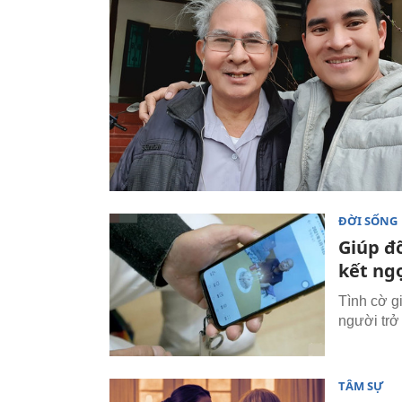
ĐỜI SỐNG
Giúp đỡ
kết ng
Tình cờ g
người trở
TÂM SỰ