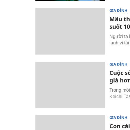
GIA ĐÌNH
Mâu th
suốt 1
Người ta b
lạnh vì tà
GIA ĐÌNH
Cuộc s
già hơ
Trong một
Keichi Ta
GIA ĐÌNH
Con cái