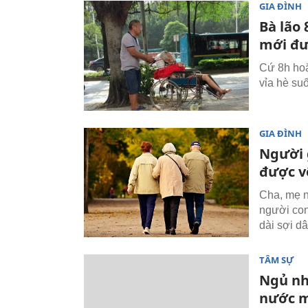
GIA ĐÌNH
Bà lão
mới đư
Cứ 8h hoặc
vỉa hè su
GIA ĐÌNH
Người 
được v
Cha, mẹ n
người con
dài sợi dâ
TÂM SỰ
Ngủ nhà
nước 