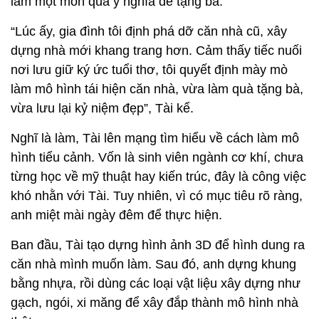
làm một món quà ý nghĩa để tặng bà.
“Lúc ấy, gia đình tôi định phá dỡ căn nhà cũ, xây
dựng nhà mới khang trang hơn. Cảm thấy tiếc nuối
nơi lưu giữ ký ức tuổi thơ, tôi quyết định mày mò
làm mô hình tái hiện căn nhà, vừa làm quà tặng bà,
vừa lưu lại kỷ niệm đẹp”, Tài kể.
Nghĩ là làm, Tài lên mạng tìm hiểu về cách làm mô
hình tiểu cảnh. Vốn là sinh viên ngành cơ khí, chưa
từng học về mỹ thuật hay kiến trúc, đây là công việc
khó nhằn với Tài. Tuy nhiên, vì có mục tiêu rõ ràng,
anh miệt mài ngày đêm để thực hiện.
Ban đầu, Tài tạo dựng hình ảnh 3D để hình dung ra
căn nhà mình muốn làm. Sau đó, anh dựng khung
bằng nhựa, rồi dùng các loại vật liệu xây dựng như
gạch, ngói, xi măng để xây đắp thành mô hình nhà