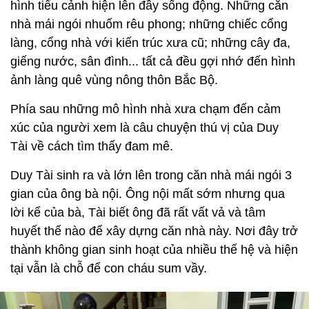
hình tiểu cảnh hiện lên đầy sống động. Những căn
nhà mái ngói nhuốm rêu phong; những chiếc cổng
làng, cổng nhà với kiến trúc xưa cũ; những cây đa,
giếng nước, sân đình... tất cả đều gợi nhớ đến hình
ảnh làng quê vùng nông thôn Bắc Bộ.
Phía sau những mô hình nhà xưa chạm đến cảm
xúc của người xem là câu chuyện thú vị của Duy
Tài về cách tìm thấy đam mê.
Duy Tài sinh ra và lớn lên trong căn nhà mái ngói 3
gian của ông bà nội. Ông nội mất sớm nhưng qua
lời kể của bà, Tài biết ông đã rất vất vả và tâm
huyết thế nào để xây dựng căn nhà này. Nơi đây trở
thành không gian sinh hoạt của nhiều thế hệ và hiện
tại vẫn là chỗ để con cháu sum vầy.