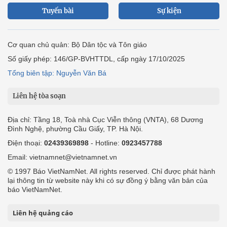
Tuyến bài
Sự kiện
Cơ quan chủ quản: Bộ Dân tộc và Tôn giáo
Số giấy phép: 146/GP-BVHTTDL, cấp ngày 17/10/2025
Tổng biên tập: Nguyễn Văn Bá
Liên hệ tòa soạn
Địa chỉ: Tầng 18, Toà nhà Cục Viễn thông (VNTA), 68 Dương
Đình Nghệ, phường Cầu Giấy, TP. Hà Nội.
Điện thoại:
02439369898
- Hotline:
0923457788
Email: vietnamnet@vietnamnet.vn
© 1997 Báo VietNamNet. All rights reserved. Chỉ được phát hành
lại thông tin từ website này khi có sự đồng ý bằng văn bản của
báo VietNamNet.
Liên hệ quảng cáo