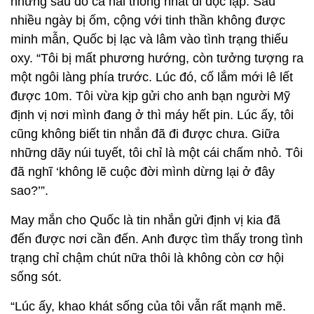
nhưng sau đó cả hai thống nhất đi độc lập. Sau
nhiều ngày bị ốm, cộng với tinh thần không được
minh mẫn, Quốc bị lạc và lâm vào tình trạng thiếu
oxy. “Tôi bị mất phương hướng, còn tưởng tượng ra
một ngôi làng phía trước. Lúc đó, cố lắm mới lê lết
được 10m. Tôi vừa kịp gửi cho anh bạn người Mỹ
định vị nơi mình đang ở thì máy hết pin. Lúc ấy, tôi
cũng không biết tin nhắn đã đi được chưa. Giữa
những dãy núi tuyết, tôi chỉ là một cái chấm nhỏ. Tôi
đã nghĩ ‘không lẽ cuộc đời mình dừng lại ở đây
sao?’”.
May mắn cho Quốc là tin nhắn gửi định vị kia đã
đến được nơi cần đến. Anh được tìm thấy trong tình
trạng chỉ chậm chút nữa thôi là không còn cơ hội
sống sót.
“Lúc ấy, khao khát sống của tôi vẫn rất mạnh mẽ.