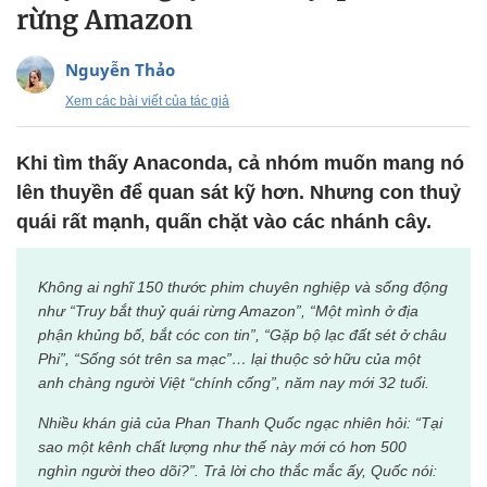
rừng Amazon
Nguyễn Thảo
Xem các bài viết của tác giả
Khi tìm thấy Anaconda, cả nhóm muốn mang nó
lên thuyền để quan sát kỹ hơn. Nhưng con thuỷ
quái rất mạnh, quấn chặt vào các nhánh cây.
Không ai nghĩ 150 thước phim chuyên nghiệp và sống động
như “Truy bắt thuỷ quái rừng Amazon”, “Một mình ở địa
phận khủng bố, bắt cóc con tin”, “Gặp bộ lạc đất sét ở châu
Phi”, “Sống sót trên sa mạc”… lại thuộc sở hữu của một
anh chàng người Việt “chính cống”, năm nay mới 32 tuổi.
Nhiều khán giả của Phan Thanh Quốc ngạc nhiên hỏi: “Tại
sao một kênh chất lượng như thế này mới có hơn 500
nghìn người theo dõi?”.
Trả lời cho thắc mắc ấy, Quốc nói: