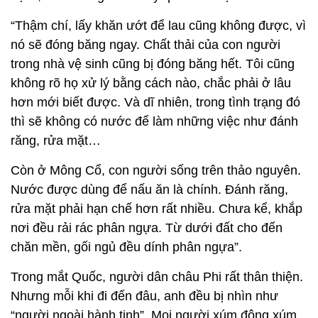
“Thậm chí, lấy khăn ướt để lau cũng không được, vì
nó sẽ đóng băng ngay. Chất thải của con người
trong nhà vệ sinh cũng bị đóng băng hết. Tôi cũng
không rõ họ xử lý bằng cách nào, chắc phải ở lâu
hơn mới biết được. Và dĩ nhiên, trong tình trạng đó
thì sẽ không có nước để làm những việc như đánh
răng, rửa mặt…
Còn ở Mông Cổ, con người sống trên thảo nguyên.
Nước được dùng để nấu ăn là chính. Đánh răng,
rửa mặt phải hạn chế hơn rất nhiều. Chưa kể, khắp
nơi đều rải rác phân ngựa. Từ dưới đất cho đến
chăn mền, gối ngủ đều dính phân ngựa”.
Trong mắt Quốc, người dân châu Phi rất thân thiện.
Nhưng mỗi khi đi đến đâu, anh đều bị nhìn như
“người ngoài hành tinh”. Mọi người xúm đông xúm