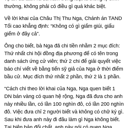
thường, không phải có điều gì quá khác biệt.
Về lời khai của Châu Thị Thu Nga, Chánh án TAND
Tối cao khẳng định: “Không có gì giấm giúi, giấu
giếm ở đây cả”.
Ông cho biết, bà Nga đã chi tiền nhằm 2 mục đích:
Thứ nhất chi hội đồng địa phương để có tên trong
danh sách ứng cử viên; thứ 2 chi để giải quyết việc
báo chí viết về bằng tiến sỹ giả của Nga ở thời điểm
bầu cử. Mục đích thứ nhất 2 phần, thứ 2 là 1 phần.
“Cách chi theo lời khai của Nga, Nga quen biết 1
DN bán vàng có quan hệ rộng, Nga đã đưa cho anh
này nhiều lần, có lần 100 nghìn đô, có lần 200 nghìn
đô. Việc đưa chỉ 2 người biết và không có chữ ký gì.
Sau khi đưa anh này đi đâu làm gì Nga không biết.
Tại biên bản đối chất, anh này nói có quen Nga