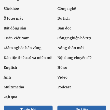
Sức khỏe
Công nghệ
Ô tô xe máy
Du lịch
Bất động sản
Bạn đọc
Tuần Việt Nam
Công nghiệp hỗ trợ
Giảm nghèo bền vững
Nông thôn mới
Dân tộc thiểu số và miền núi
Nội dung chuyên đề
English
Hồ sơ
Ảnh
Video
Multimedia
Podcast
24h qua
Tuyến bài
Sự kiện